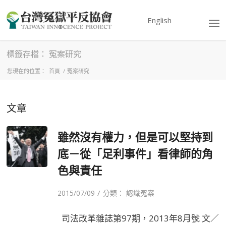
English
標籤存檔： 冤案研究
您現在的位置：
首頁
/
冤案研究
文章
雖然沒有權力，但是可以堅持到
底－從「足利事件」看律師的角
色與責任
/
2015/07/09
分類：
認識冤案
司法改革雜誌第97期，2013年8月號 文／