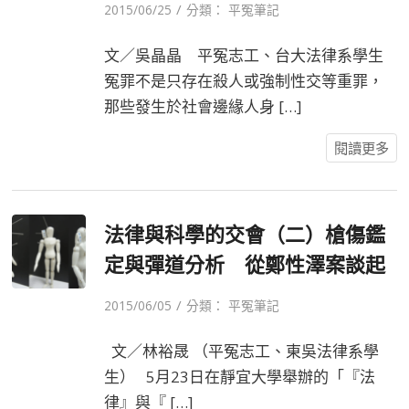
/
2015/06/25
分類：
平冤筆記
文／吳晶晶 平冤志工、台大法律系學生
冤罪不是只存在殺人或強制性交等重罪，
那些發生於社會邊緣人身 […]
閱讀更多
法律與科學的交會（二）槍傷鑑
定與彈道分析 從鄭性澤案談起
/
2015/06/05
分類：
平冤筆記
文／林裕晟 （平冤志工、東吳法律系學
生） 5月23日在靜宜大學舉辦的「『法
律』與『 […]