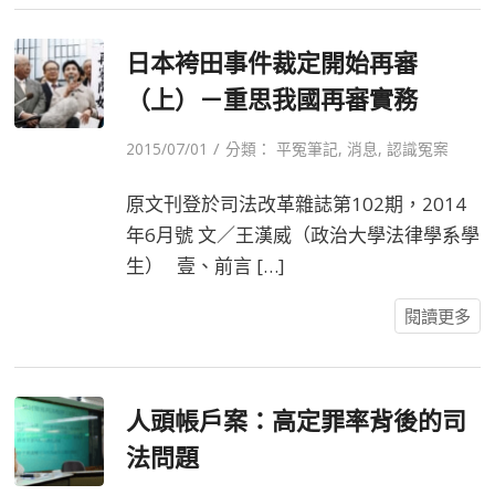
日本袴田事件裁定開始再審
（上）－重思我國再審實務
/
2015/07/01
分類：
平冤筆記
,
消息
,
認識冤案
原文刊登於司法改革雜誌第102期，2014
年6月號 文／王漢威（政治大學法律學系學
生） 壹、前言 […]
閱讀更多
人頭帳戶案：高定罪率背後的司
法問題