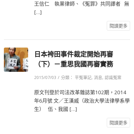
王信仁 執業律師、《冤罪》共同譯者 無
[…]
閱讀更多
日本袴田事件裁定開始再審
（下）－重思我國再審實務
/
2015/07/03
分類：
平冤筆記
,
消息
,
認識冤案
原文刊登於司法改革雜誌第102期，2014
年6月號 文／王漢威（政治大學法律學系學
生） 伍、我國 […]
閱讀更多