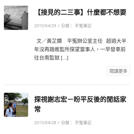
【接見的二三事】什麼都不想要
/
2015/04/29
分類：
平冤筆記
文／黃芷嫻 平冤辦公室主任 超過大半
年沒再踏進監所探望當事人，一早發車前
往台南監獄 […]
閱讀更多
探視謝志宏－盼平反後的閒話家
常
/
2015/04/28
分類：
平冤筆記