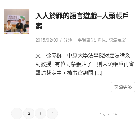
入人於罪的語言遊戲─人頭帳戶
案
/
2015/02/09
分類：
平冤筆記
,
消息
,
認識冤案
文／徐偉群 中原大學法學院財經法律系
副教授 有位同學張貼了一則人頭帳戶再審
聲請裁定中，檢事官詢問 […]
閱讀更多
1
2
3
4
Page 2 of 4