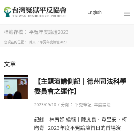
English
標籤存檔： 平冤年度論壇2023
您現在的位置：
首頁
/
平冤年度論壇2023
文章
【主題演講側記｜德州司法科學
委員會之運作】
/
2023/09/10
分類：
平冤筆記
,
年度論壇
記錄｜林宥妤 編輯｜陳胤良、韋昱安、柯
昀青 2023年度平冤論壇首日的首場演