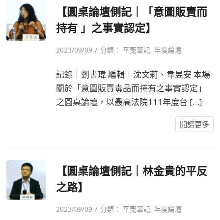
【圓桌論壇側記｜「意圖販賣而
持有 」之事實認定】
/
2023/09/09
分類：
平冤筆記
,
年度論壇
記錄｜劉書瑋 編輯｜沈文莉、韋昱安 本場
關於「意圖販賣毒品而持有之事實認定」
之圓桌論壇，以最高法院111年度台 […]
閱讀更多
【圓桌論壇側記｜林金貴的平反
之路】
/
2023/09/09
分類：
平冤筆記
,
年度論壇