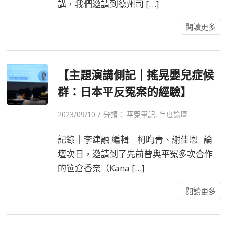
講，我們邀請到德州司 […]
閱讀更多
【主題演講側記｜搖晃嬰兒症候
群：日本平反冤案的經驗】
/
2023/09/10
分類：
平冤筆記
,
年度論壇
記錄｜李建融 編輯｜柯昀青、謝佳恩 論
壇次日，邀請到了先前曾與平冤多次合作
的笹倉香奈（Kana […]
閱讀更多