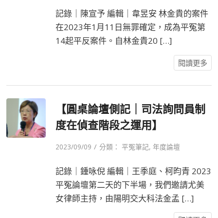
記錄｜陳宣予 編輯｜韋昱安 林金貴的案件
在2023年1月11日無罪確定，成為平冤第
14起平反案件。自林金貴20 […]
閱讀更多
【圓桌論壇側記｜司法詢問員制
度在偵查階段之運用】
/
2023/09/09
分類：
平冤筆記
,
年度論壇
記錄｜鍾咏倪 編輯｜王季庭、柯昀青 2023
平冤論壇第二天的下半場，我們邀請尤美
女律師主持，由陽明交大科法金孟 […]