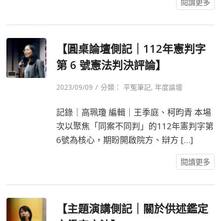
閱讀更多
【圓桌論壇側記｜112年憲判字
第 6 號憲法判決評論】
/
2023/09/09
分類：
平冤筆記
,
年度論壇
記錄｜高珮瓊 編輯｜王季庭、柯昀青 本場
次以聚焦「同案不同判」的112年憲判字第
6號為核心，期盼開啟院方、辯方 […]
閱讀更多
【主題演講側記｜關於供述鑑定