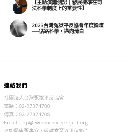
【主題演講側記｜發展標準在司
法科學制度上的重要性】
2023台灣冤獄平反協會年度論壇
──循路科學，邁向清白
連絡我們
社團法人台灣冤獄平反協會
電話：02-27374700
傳真：02-27374708
Email：
tip@twinnocenceproject.org
※如屬申冤事宜，敬請寄至以下信箱：