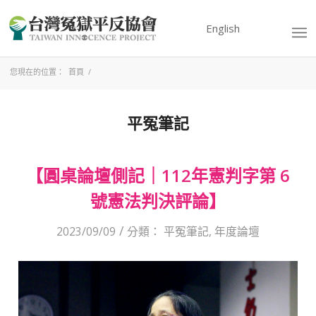
English
您現在的位置：
首頁
/
平冤筆記
【圓桌論壇側記｜112年憲判字第 6
號憲法判決評論】
/
2023/09/09
分類：
平冤筆記
,
年度論壇