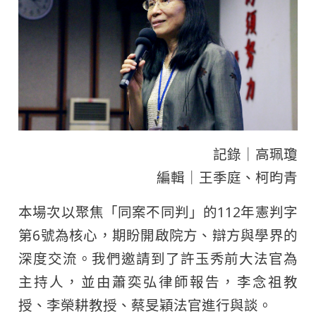
記錄｜高珮瓊
編輯｜王季庭、柯昀青
本場次以聚焦「同案不同判」的112年憲判字
第6號為核心，期盼開啟院方、辯方與學界的
深度交流。我們邀請到了許玉秀前大法官為
主持人，並由蕭奕弘律師報告，李念祖教
授、李榮耕教授、蔡旻穎法官進行與談。