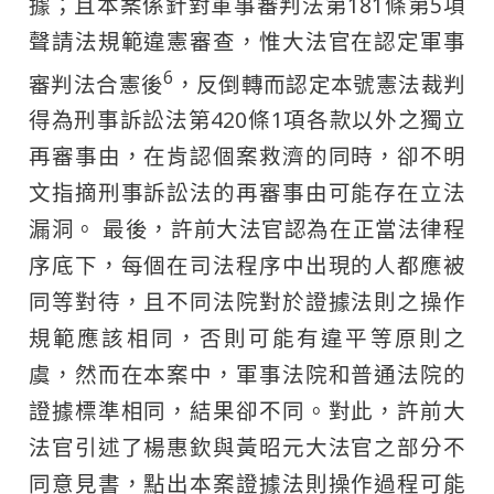
據；且本案係針對軍事審判法第181條第5項
聲請法規範違憲審查，惟大法官在認定軍事
6
審判法合憲後
，反倒轉而認定本號憲法裁判
得為刑事訴訟法第420條1項各款以外之獨立
再審事由，在肯認個案救濟的同時，卻不明
文指摘刑事訴訟法的再審事由可能存在立法
漏洞。 最後，許前大法官認為在正當法律程
序底下，每個在司法程序中出現的人都應被
同等對待，且不同法院對於證據法則之操作
規範應該相同，否則可能有違平等原則之
虞，然而在本案中，軍事法院和普通法院的
證據標準相同，結果卻不同。對此，許前大
法官引述了楊惠欽與黃昭元大法官之部分不
同意見書，點出本案證據法則操作過程可能