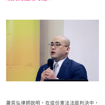
蕭奕弘律師說明，在這份憲法法庭判決中，