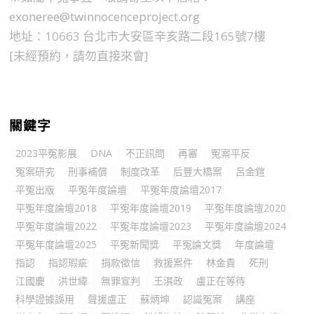
exoneree@twinnocenceproject.org
地址：10663 台北市大安區辛亥路二段165號7樓
[未經預約，請勿直接來會]
關鍵字
2023平冤影展
DNA
不正訊問
再審
冤案平反
冤案研究
刑事補償
制度改革
后豐大橋案
呂金鎧
平冤出版
平冤年度論壇
平冤年度論壇2017
平冤年度論壇2018
平冤年度論壇2019
平冤年度論壇2020
平冤年度論壇2022
平冤年度論壇2023
平冤年度論壇2024
平冤年度論壇2025
平冤新聞獎
平冤論文獎
年度論壇
指認
指認瑕疵
捐款徵信
救援案件
林金貴
死刑
江國慶
洪世緯
無罪宣判
王淇政
盧正在等待
科學證據誤用
聲援盧正
蘇炳坤
認識冤案
講座