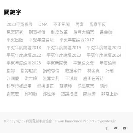
關鍵字
2023平冤影展
DNA
不正訊問
再審
冤案平反
冤案研究
刑事補償
制度改革
后豐大橋案
呂金鎧
平冤出版
平冤年度論壇
平冤年度論壇2017
平冤年度論壇2018
平冤年度論壇2019
平冤年度論壇2020
平冤年度論壇2022
平冤年度論壇2023
平冤年度論壇2024
平冤年度論壇2025
平冤新聞獎
平冤論文獎
年度論壇
指認
指認瑕疵
捐款徵信
救援案件
林金貴
死刑
江國慶
洪世緯
無罪宣判
王淇政
盧正在等待
科學證據誤用
聲援盧正
蘇炳坤
認識冤案
講座
謝志宏
邱和順
鄭性澤
錯誤指控
陳龍綺
非常上訴
© Copyright - 台灣冤獄平反協會 Taiwan Innocence Project -
byjoydesign