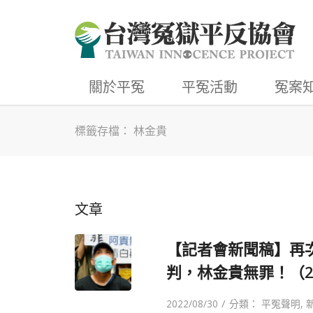
關於平冤
平冤活動
冤案
標籤存檔： 林金貴
文章
【記者會新聞稿】再
判，林金貴無罪！（202
/
2022/08/30
分類：
平冤聲明
,