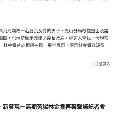
攝到兇嫌為一名髮長及肩的男子，鳳山分局根據畫面及證
描照，也清楚顯示兇嫌之髮長及肩。經家人查找，發現案
5日）林金貴曾於相館拍攝一張半身照，顯示林金貴為短髮，
閱讀更多
，新發現－無期冤獄林金貴再審聲請記者會