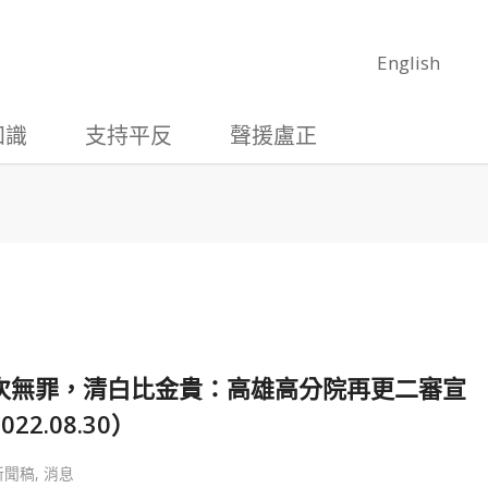
English
知識
支持平反
聲援盧正
次無罪，清白比金貴：高雄高分院再更二審宣
2.08.30）
新聞稿
,
消息