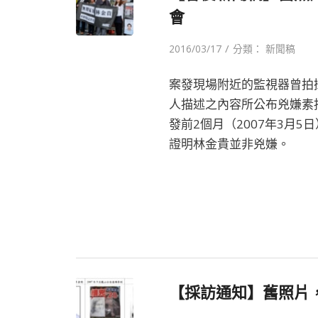
會
/
2016/03/17
分類：
新聞稿
案發現場附近的監視器曾拍
人描述之內容所公布兇嫌素
發前2個月（2007年3月
證明林金貴並非兇嫌。
【採訪通知】舊照片