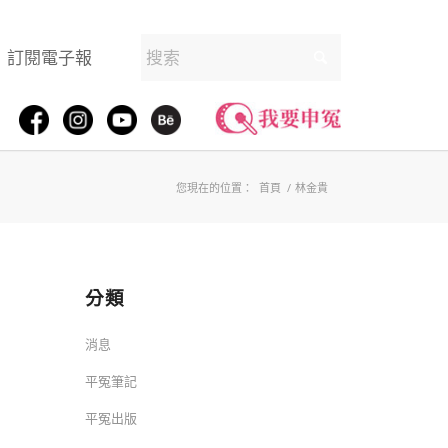
訂閱電子報
您現在的位置：
首頁
/
林金貴
分類
消息
平冤筆記
平冤出版