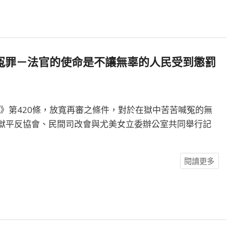
冤罪－法官的使命是不讓無辜的人民受到懲罰
法》第420條，放寬再審之條件，對於在獄中苦苦喊冤的無
獄平反協會、民間司改會與尤美女立委辦公室共同舉行記
閱讀更多