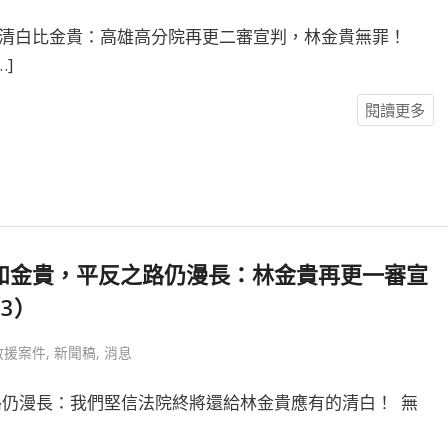
，清白比金貴：高雄高分院再更二審宣判，林金貴無罪！
…]
閱讀更多
如金貴，平反之路仍漫長：林金貴再更一審宣
03）
救援案件
,
新聞稿
,
消息
漫長：我們堅信法院終將還給林金貴應有的清白！​ ​​ 無