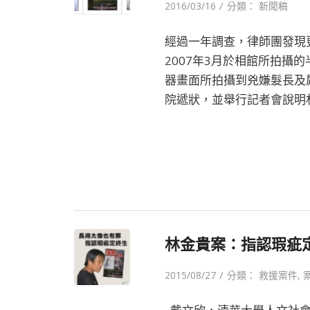
/
2016/03/16
分類：
新聞稿
經過一年調查，律師團發現
2007年3月於相館所拍攝
器畫面所拍攝到兇嫌髮長及
院遞狀，並舉行記者會說明
林金貴案：指認瑕疵
/
2015/08/27
分類：
救援案件
,