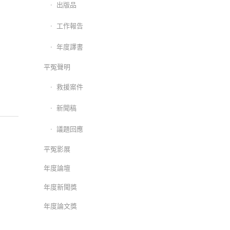
出版品
工作報告
年度譯書
平冤聲明
救援案件
新聞稿
議題回應
平冤影展
年度論壇
年度新聞獎
年度論文獎