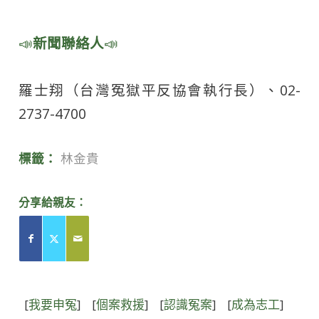
📣
新聞聯絡人
📣
羅士翔（台灣冤獄平反協會執行長）、02-
2737-4700
標籤：
林金貴
分享給親友：
[
我要申冤
]
[
個案救援
]
[
認識冤案
]
[
成為志工
]