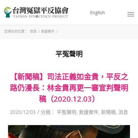
English
您現在的位置：
首頁
/
救援案件
/
平冤聲明
【新聞稿】司法正義如金貴，平反之
路仍漫長：林金貴再更一審宣判聲明
稿（2020.12.03）
/
2020/12/03
分類：
平冤聲明
,
救援案件
,
新聞稿
,
消息