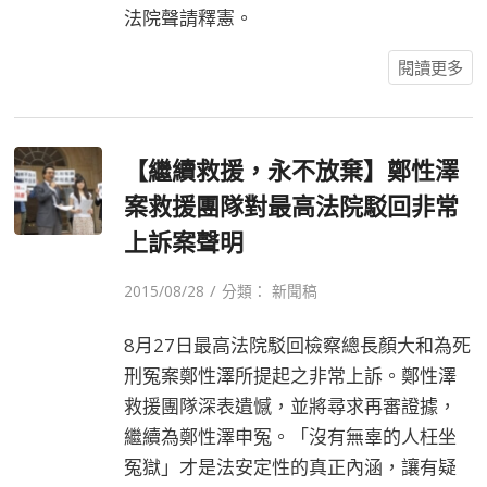
法院聲請釋憲。
閱讀更多
【繼續救援，永不放棄】鄭性澤
案救援團隊對最高法院駁回非常
上訴案聲明
/
2015/08/28
分類：
新聞稿
8月27日最高法院駁回檢察總長顏大和為死
刑冤案鄭性澤所提起之非常上訴。鄭性澤
救援團隊深表遺憾，並將尋求再審證據，
繼續為鄭性澤申冤。「沒有無辜的人枉坐
冤獄」才是法安定性的真正內涵，讓有疑