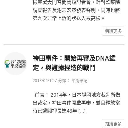
檢察署大門召開簡短記者會，針對監察院
調查報告及謝志宏案發表聲明，同時也將
第九次非常上訴的狀送入最高檢。
閱讀更多
袴田事件：開始再審及DNA鑑
定，與證據捏造的戰鬥
/
2018/06/12
分類：
平冤筆記
前言： 2014年，日本靜岡地方裁判所做
出裁定，袴田事件開啟再審，並且釋放當
時已遭關押長達48年 […]
閱讀更多