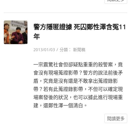
警方隱匿證據 死囚鄭性澤含冤11
年
/
2013/01/03
分類：
新聞稿
一宗震驚社會但卻疑點重重的殺警案，竟
會沒有現場蒐證影帶？警方的說法前後矛
盾，究竟是沒有還是不敢拿出蒐證錄影
帶？若有此蒐證錄影帶，不但可以確定現
場案發後的狀況，也可以據此進行現場重
建，還鄭性澤一個清白。
閱讀更多