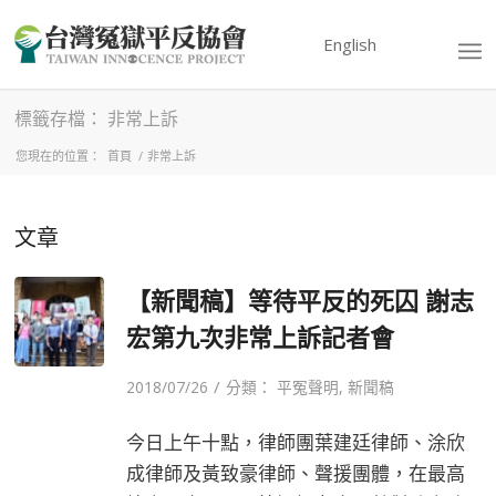
English
標籤存檔： 非常上訴
您現在的位置：
首頁
/
非常上訴
文章
【新聞稿】等待平反的死囚 謝志
宏第九次非常上訴記者會
/
2018/07/26
分類：
平冤聲明
,
新聞稿
今日上午十點，律師團葉建廷律師、涂欣
成律師及黃致豪律師、聲援團體，在最高