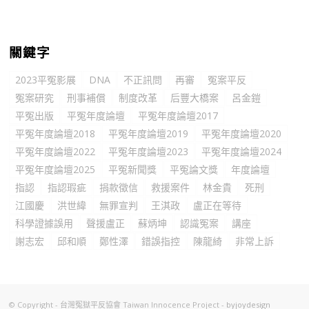
關鍵字
2023平冤影展
DNA
不正訊問
再審
冤案平反
冤案研究
刑事補償
制度改革
后豐大橋案
呂金鎧
平冤出版
平冤年度論壇
平冤年度論壇2017
平冤年度論壇2018
平冤年度論壇2019
平冤年度論壇2020
平冤年度論壇2022
平冤年度論壇2023
平冤年度論壇2024
平冤年度論壇2025
平冤新聞獎
平冤論文獎
年度論壇
指認
指認瑕疵
捐款徵信
救援案件
林金貴
死刑
江國慶
洪世緯
無罪宣判
王淇政
盧正在等待
科學證據誤用
聲援盧正
蘇炳坤
認識冤案
講座
謝志宏
邱和順
鄭性澤
錯誤指控
陳龍綺
非常上訴
© Copyright - 台灣冤獄平反協會 Taiwan Innocence Project -
byjoydesign