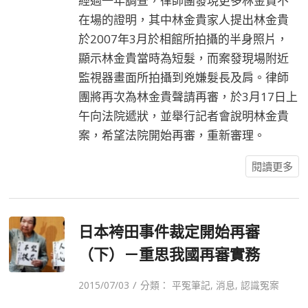
經過一年調查，律師團發現更多林金貴不
在場的證明，其中林金貴家人提出林金貴
於2007年3月於相館所拍攝的半身照片，
顯示林金貴當時為短髮，而案發現場附近
監視器畫面所拍攝到兇嫌髮長及肩。律師
團將再次為林金貴聲請再審，於3月17日上
午向法院遞狀，並舉行記者會說明林金貴
案，希望法院開始再審，重新審理。
閱讀更多
日本袴田事件裁定開始再審
（下）－重思我國再審實務
/
2015/07/03
分類：
平冤筆記
,
消息
,
認識冤案