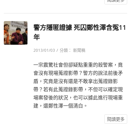
警方隱匿證據 死囚鄭性澤含冤11
年
/
2013/01/03
分類：
新聞稿
一宗震驚社會但卻疑點重重的殺警案，竟
會沒有現場蒐證影帶？警方的說法前後矛
盾，究竟是沒有還是不敢拿出蒐證錄影
帶？若有此蒐證錄影帶，不但可以確定現
場案發後的狀況，也可以據此進行現場重
建，還鄭性澤一個清白。
閱讀更多