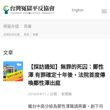
English
標籤存檔： 再審
您現在的位置：
首頁
/
再審
文章
【採訪通知】無罪的死囚：鄭性
澤 有罪確定十年後，法院首度傳
喚鄭性澤出庭
/
2016/04/11
分類：
新聞稿
繼台中高分檢為鄭性澤聲請再審，創下司