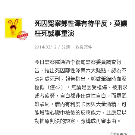
死囚冤案鄭性澤有待平反，莫讓
枉死憾事重演
/
2014/03/12
分類：
救援案件
今日監察院通過李復甸監察委員調查報
告，指出死囚鄭性澤案六大疑點，認為不
應判處死刑。報告指出，鄭做筆錄時血壓
極低（僅42），無論是因受槍傷、被刑求
或者疲勞，自白都非任意性自白。而羅武
雄驗屍，體內有利度卡因與大量酒精，可
能增強心臟中槍後的反應能力，此應足以
動搖原判決的認定，應構成再審事由。
閱讀更多