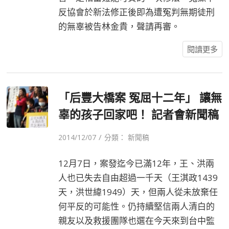
反協會於新法修正後即為遭冤判無期徒刑
的無辜被告林金貴，聲請再審。
閱讀更多
「后豐大橋案 冤屈十二年」 讓無
辜的孩子回家吧！ 記者會新聞稿
/
2014/12/07
分類：
新聞稿
12月7日，案發迄今已滿12年，王、洪兩
人也已失去自由超過一千天（王淇政1439
天，洪世緯1949）天，但兩人從未放棄任
何平反的可能性。仍持續堅信兩人清白的
親友以及救援團隊也選在今天來到台中監