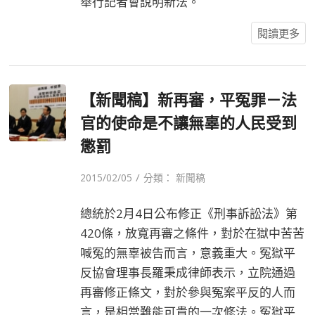
舉行記者會說明新法。
閱讀更多
【新聞稿】新再審，平冤罪－法
官的使命是不讓無辜的人民受到
懲罰
/
2015/02/05
分類：
新聞稿
總統於2月4日公布修正《刑事訴訟法》第
420條，放寬再審之條件，對於在獄中苦苦
喊冤的無辜被告而言，意義重大。冤獄平
反協會理事長羅秉成律師表示，立院通過
再審修正條文，對於參與冤案平反的人而
言，是相當難能可貴的一次修法。冤獄平