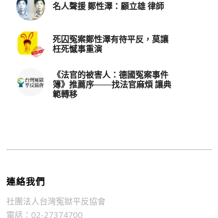
名人聲援 鄭性澤：顧立雄 律師
死囚冤案鄭性澤有待平反，莫讓
枉死憾事重演
《法官的被害人：德國冤案事件
簿》推薦序───找法官麻煩 讓典
範轉移
連絡我們
社團法人台灣冤獄平反協會
電話：02-27374700