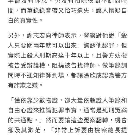
早都沒有休息、也沒有扣除夜間不訓問時
間，而筆錄錄音帶又恰巧遺失，讓人懷疑自
白的真實性。
另外，謝志宏向律師表示，警察對他說「殺
人只要關兩年就可以出來」詢誘他認罪，但
實際上殺人刑期高達十年以上，且警方妨礙
被告受辯護權，阻撓被告找律師、做筆錄訓
問時不通知律師到場，都讓涂欣成認為警方
有詐欺之嫌。
「僅依靠少數物證，卻大量依賴證人筆錄和
自由心證來推論犯罪事實，通常是死刑冤案
的共通點，」然而要讓這些冤案翻轉，機會
卻及其渺茫，「非常上訴要由檢察總長提