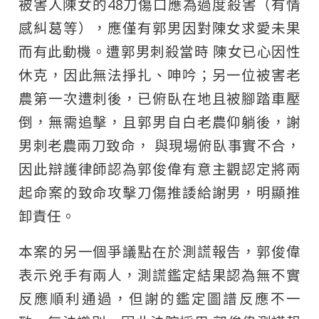
被害人陳女的48刀傷口應為過度殺害（有情
感糾葛等），應僅有郭男因對陳女求愛未果
而有此動機。遭郭男刺殺當時 陳女已心因性
休克，因此無法掙扎、呻吟；另一位被害老
農第一次遭刺後，已俯臥在地且被腳踏車壓
倒，無需追擊，且郭男自白老農仰躺後，謝
男刺老農兩刀致命， 與現場俯臥事實不合，
因此辯護律師認為郭俊偉有意主觀認定將兩
起命案的致命攻擊刀傷推諉給謝男，明顯推
卸責任。
本案的另一個爭議點在於測謊報告，郭俊偉
表示兇手有兩人，測謊鑑定結果認為無不實
反應順利通過，但謝的鑑定圖譜反應不一