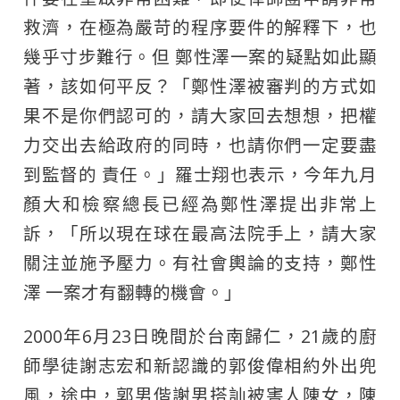
救濟，在極為嚴苛的程序要件的解釋下，也
幾乎寸步難行。但 鄭性澤一案的疑點如此顯
著，該如何平反？「鄭性澤被審判的方式如
果不是你們認可的，請大家回去想想，把權
力交出去給政府的同時，也請你們一定要盡
到監督的 責任。」羅士翔也表示，今年九月
顏大和檢察總長已經為鄭性澤提出非常上
訴，「所以現在球在最高法院手上，請大家
關注並施予壓力。有社會輿論的支持，鄭性
澤 一案才有翻轉的機會。」
2000年6月23日晚間於台南歸仁，21歲的廚
師學徒謝志宏和新認識的郭俊偉相約外出兜
風，途中，郭男偕謝男搭訕被害人陳女，陳