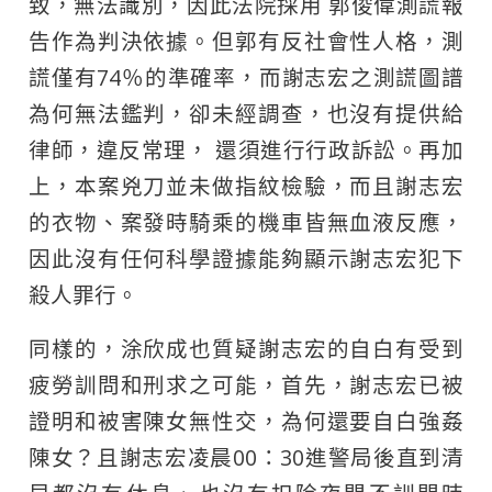
致，無法識別，因此法院採用 郭俊偉測謊報
告作為判決依據。但郭有反社會性人格，測
謊僅有74％的準確率，而謝志宏之測謊圖譜
為何無法鑑判，卻未經調查，也沒有提供給
律師，違反常理， 還須進行行政訴訟。再加
上，本案兇刀並未做指紋檢驗，而且謝志宏
的衣物、案發時騎乘的機車皆無血液反應，
因此沒有任何科學證據能夠顯示謝志宏犯下
殺人罪行。
同樣的，涂欣成也質疑謝志宏的自白有受到
疲勞訓問和刑求之可能，首先，謝志宏已被
證明和被害陳女無性交，為何還要自白強姦
陳女？且謝志宏凌晨00：30進警局後直到清