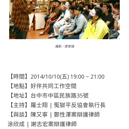
攝影／廖家瑞
【時間】2014/10/10(五) 19:00 ~ 21:00
【地點】好伴共同工作空間
【地址】台中市中區民族路35號
【主持】羅士翔 | 冤獄平反協會執行長
【與談】陳又寧 | 鄭性澤案辯護律師
涂欣成 | 謝志宏案辯護律師