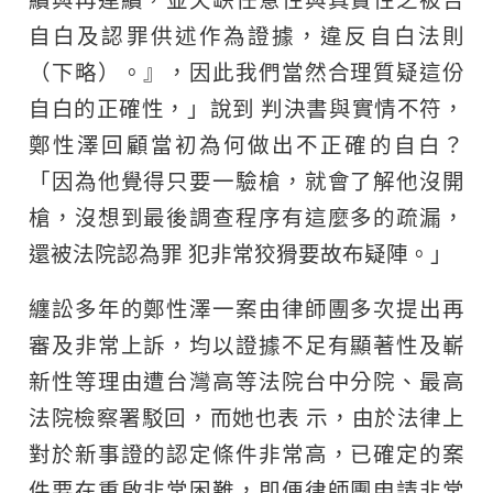
自白及認罪供述作為證據，違反自白法則
（下略）。』，因此我們當然合理質疑這份
自白的正確性，」說到 判決書與實情不符，
鄭性澤回顧當初為何做出不正確的自白？
「因為他覺得只要一驗槍，就會了解他沒開
槍，沒想到最後調查程序有這麼多的疏漏，
還被法院認為罪 犯非常狡猾要故布疑陣。」
纏訟多年的鄭性澤一案由律師團多次提出再
審及非常上訴，均以證據不足有顯著性及嶄
新性等理由遭台灣高等法院台中分院、最高
法院檢察署駁回，而她也表 示，由於法律上
對於新事證的認定條件非常高，已確定的案
件要在重啟非常困難，即便律師團申請非常