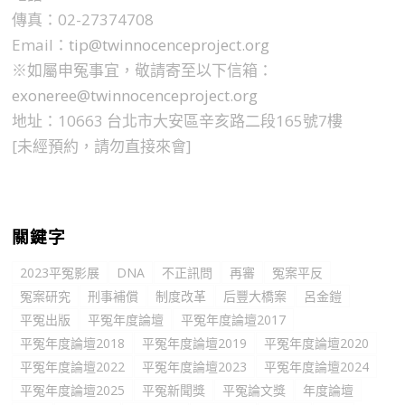
傳真：02-27374708
Email：
tip@twinnocenceproject.org
※如屬申冤事宜，敬請寄至以下信箱：
exoneree@twinnocenceproject.org
地址：10663 台北市大安區辛亥路二段165號7樓
[未經預約，請勿直接來會]
關鍵字
2023平冤影展
DNA
不正訊問
再審
冤案平反
冤案研究
刑事補償
制度改革
后豐大橋案
呂金鎧
平冤出版
平冤年度論壇
平冤年度論壇2017
平冤年度論壇2018
平冤年度論壇2019
平冤年度論壇2020
平冤年度論壇2022
平冤年度論壇2023
平冤年度論壇2024
平冤年度論壇2025
平冤新聞獎
平冤論文獎
年度論壇