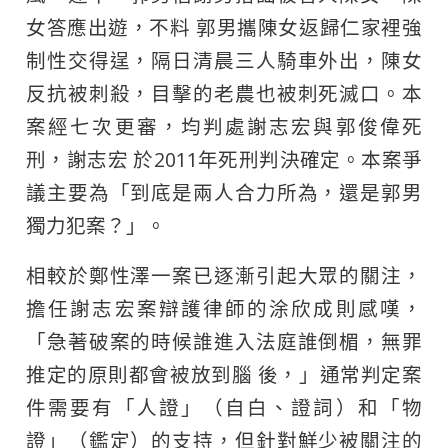
女答應出遊，不料 郭男攜陳女返歸仁家裡強
制性交得逞，隔日清晨三人騎車外出，陳女
反抗被刺殺，目擊的老農也被刺死滅口。本
案經七次更審，均判處謝志宏與郭俊偉死
刑，謝志宏 於2011年死刑判決確定。本案爭
議主要為「到底是兩人合力所為，還是郭男
獨力犯案？」。
相較於鄭性澤一案已逐漸引起大眾的關注，
擔任謝志宏案辯護律師的涂欣成則感嘆，
「急著破案的時候誰進入法庭誰倒楣，無罪
推定的原則都會被放到腦 後，」通常判定案
件需要有「人證」（自白、證詞）和「物
證」（鑑定）的支持，但針對鮮少被關注的