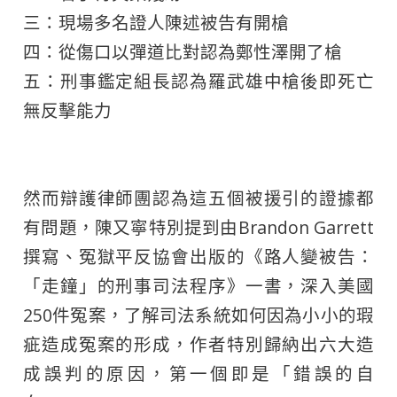
三：現場多名證人陳述被告有開槍
四：從傷口以彈道比對認為鄭性澤開了槍
五：刑事鑑定組長認為羅武雄中槍後即死亡
無反擊能力
然而辯護律師團認為這五個被援引的證據都
有問題，陳又寧特別提到由Brandon Garrett
撰寫、冤獄平反協會出版的《路人變被告：
「走鐘」的刑事司法程序》一書，深入美國
250件冤案，了解司法系統如何因為小小的瑕
疵造成冤案的形成，作者特別歸納出六大造
成誤判的原因，第一個即是「錯誤的自