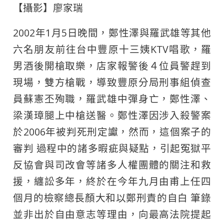
【攝影】廖家瑞
2002年1月5日晚間，鄭性澤與羅武雄等其他
六名朋友前往台中豐原十三姨KTV唱歌，羅
男酒後開槍取樂，店家報警後４位員警趕到
現場，雙方槍戰，導致豐原分局刑事組偵查
員蘇憲丕殉職，羅武雄中彈身亡，鄭性澤、
梁漢璋腿上中槍送醫。鄭性澤因涉入殺警案
於2006年被判死刑定讞，然而，這個案子的
審判 過程中的諸多暇疵與疑點，引起冤獄平
反協會與司改會等諸多人權團體的關注和救
援，纏訟多年，終於在今年九月由甫上任四
個月的檢察總長顏大和以鄭刑責的自白 筆錄
並非出於自由意志等理由，向最高法院提起