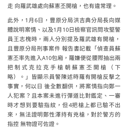
走 向羅武雄處向蘇憲丕開槍，也有違常理。
此外，1月6日，豐原分局洪吉典分局長向媒
體說明案情、以及1月10日檢察官訊問攻堅警
員王志槐時，兩人分別提及羅武雄有開槍，
且豐原分局刑事案件 報告書記載「偵查員蘇
憲丕率先進入A10包廂，羅嫌便從腰際抽出兩
把制式克拉克手槍朝蘇憲丕開槍（下
略）。」皆顯示員警陳述時羅有開槍反擊之
事實，何以日 後全數翻供，將案情指向鄭一
人犯案？且本案未進行彈道比對鑑定、一審
時才想到要驗指紋，但4把槍上都已驗不出
來，無法證明鄭性澤持有兇槍，對於警方的
指控 無物證可佐證。