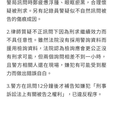
警局訊問時鄭疲憊浮腫、眼眶瘀黑，合理懷
疑被刑求。另有記錄員警疑似不自然訊問被
告的傷痕成因。
2.律師質疑不正訊問下因為刑求繼續效力而
不具任意性。雖然法院沒有採用警詢資料而
援用檢詢資料，法院認為檢詢應會更公正沒
有刑求可能，但兩個詢問相差不到一小時，
且警方相關人還在現場，嫌犯有可能受到壓
力而做出錯誤自白。
3.警方在訊問12分鐘後才補告知嫌犯「刑事
訴訟法上有關被告之權利」，已違反程序。