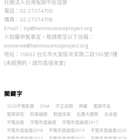
社團法人台灣冤獄平反協會
電話：02-27374700
傳真：02-27374708
Email：
tip@twinnocenceproject.org
※如屬申冤事宜，敬請寄至以下信箱：
exoneree@twinnocenceproject.org
地址：10663 台北市大安區辛亥路二段165號7樓
[未經預約，請勿直接來會]
關鍵字
2023平冤影展
DNA
不正訊問
再審
冤案平反
冤案研究
刑事補償
制度改革
后豐大橋案
呂金鎧
平冤出版
平冤年度論壇
平冤年度論壇2017
平冤年度論壇2018
平冤年度論壇2019
平冤年度論壇2020
平冤年度論壇2022
平冤年度論壇2023
平冤年度論壇2024