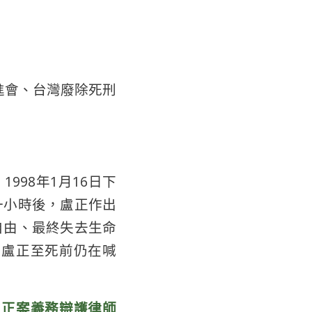
進會、
台灣廢除死刑
998年1月16日下
一小時後，盧正作出
自由、最終失去生命
。盧正至死前仍在喊
盧正案義務辯護律師