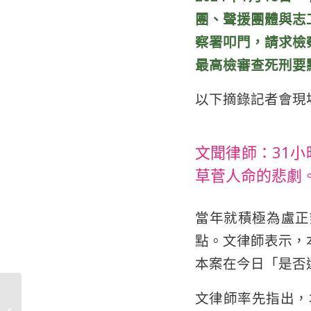
團、聲援團體與志
察署叩門，請求檢
最高檢審查死刑要
以下摘錄記者會現
文聞律師：31
草菅人命的悲劇
當年就積極為盧正
點。文律師表示，
本案在今日「是否
文律師率先指出，
【採訪通知】請司法面
對盧正：呼籲檢察機關