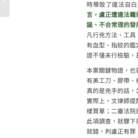
時導致了違法自白
為死刑冤案...
言，盧正遭違法羈
誕、不合常理的發
凡行兇方法、工具
有血型、指紋的鑑
證不僅未行檢驗，
本案關鍵物證，也
有美工刀、膠帶、
真的是兇手的話，
實際上，文律師提
樣買單；二審法院
此項調查，就驟下
就錯，判盧正有罪