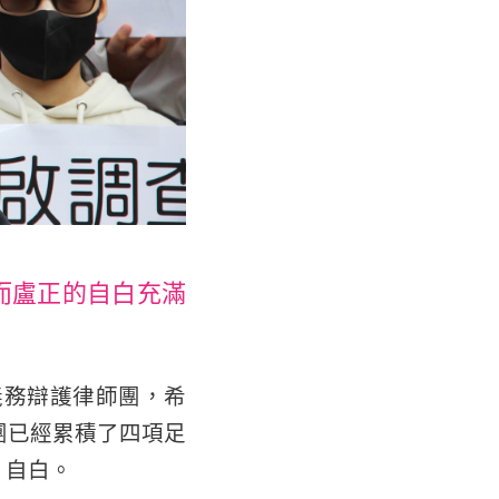
而盧正的自白充滿
義務辯護律師團，希
團已經累積了四項足
」自白。