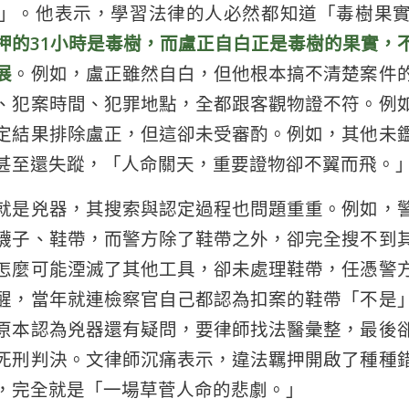
」。他表示，學習法律的人必然都知道「毒樹果
押的31小時是毒樹，而盧正自白正是毒樹的果實，
展
。例如，盧正雖然自白，但他根本搞不清楚案件
、犯案時間、犯罪地點，全都跟客觀物證不符。例
定結果排除盧正，但這卻未受審酌。例如，其他未
甚至還失蹤，「人命關天，重要證物卻不翼而飛。
就是兇器，其搜索與認定過程也問題重重。例如，
襪子、鞋帶，而警方除了鞋帶之外，卻完全搜不到
怎麼可能湮滅了其他工具，卻未處理鞋帶，任憑警
醒，當年就連檢察官自己都認為扣案的鞋帶「不是
原本認為兇器還有疑問，要律師找法醫彙整，最後
死刑判決。文律師沉痛表示，違法羈押開啟了種種
，完全就是「一場草菅人命的悲劇。」