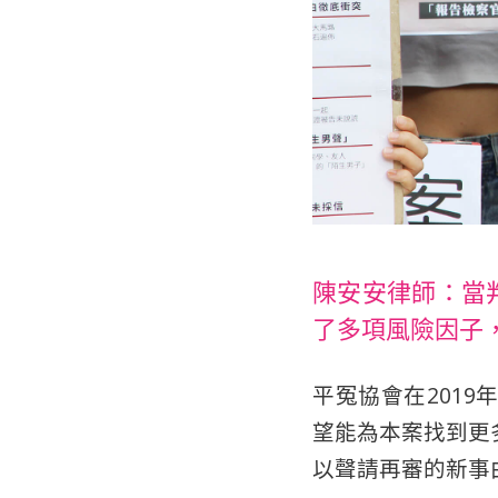
陳安安律師：當
了多項風險因子
平冤協會在201
望能為本案找到更
以聲請再審的新事