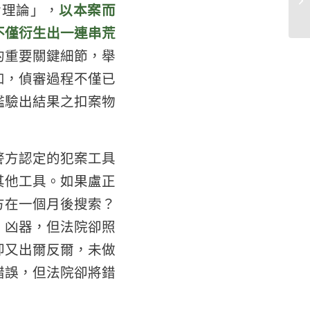
實理論」，
以本案而
不僅衍生出一連串荒
的重要關鍵細節，舉
如，偵審過程不僅已
鑑驗出結果之扣案物
」
警方認定的犯案工具
其他工具。如果盧正
方在一個月後搜索？
」凶器，但法院卻照
卻又出爾反爾，未做
錯誤，但法院卻將錯