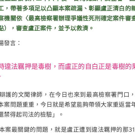
工，帶著多項足以凸顯本案疏漏、彰顯盧正清白的
察機關依〈
最高檢察署辦理爭議性死刑確定案件審
點），審查盧正案件，並予以救濟。
場發言：
小時違法羈押是毒樹，而盧正的自白正是毒樹的
。
辯護的文聞律師，在今日也來到最高檢察署門口
本案問題重重，今日就是希望能夠帶領大家重返當
還禁得起司法的檢驗」。
本案最關鍵的問題，就是盧正遭到違法羈押的那31