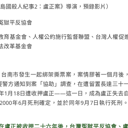
島國殺人紀事2：盧正案》導演，預錄影片）
冤獄平反協會
教育基金會、人權公約施行監督聯盟、台灣人權促
法改革基金會
8日，台南市發生一起綁架撕票案，案情膠著一個月後，1
正經警方通知到案「協助」調查，在遭留置長達三十
年1月18日遭收押盧正——這一日，成為盧正失去
2000年6月死刑確定，並於同年9月7日執行死刑
8日，在盧正被收押二十六年後，台灣冤獄平反協會、