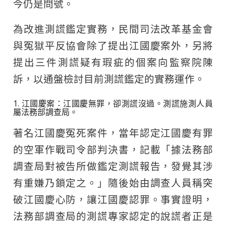
今仍是問號。
為改進測謊鑑定實務，民間司法改革基金會
與冤獄平反協會除了提出江國慶案外，另將
提出三件測謊疑有瑕疵的個案向監察院陳
訴，以通盤檢討目前測謊鑑定的實務運作。
1. 江國慶案：江國慶無罪，卻測謊沒過。測謊施測人員
屬法務部調查局。
著名江國慶冤死案件，當年認定江國慶有罪
的空軍作戰司令部判決書，記載「據法務部
調查局對被告所做鑑定測謊報告，發覺其涉
有重嫌乃鎖定之。」隨後始由調查人員稱突
破江國慶心防，讓江國慶認罪。事實證明，
法務部調查局的測謊專家認定的說謊者正是