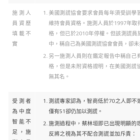
施測人
美國測謊協會要求會員每年須受訓學
員資歷
維持會員資格。施測人員於1997年
填載不
格，但已於2010年停權。但該測謊
實
中，稱自己為美國測謊協會會員，卻未
另一施測人員則在鑑定報告中稱自己
格，但是未附資格證明，在美國測謊
無其名。
受測者
測謊專家認為，智商低於70之人即不
為中度
僅有51卻仍加以測謊。
智能不
施測過程中，蔡林垣即已出現明顯的
足，施
反將之視為其不配合測謊並加斥責：