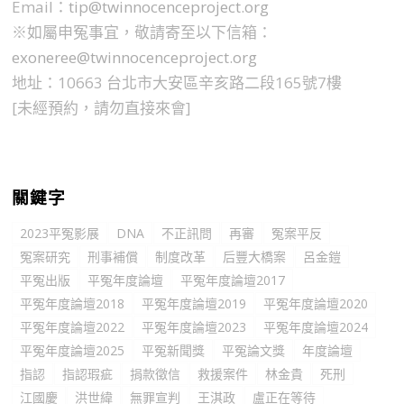
Email：
tip@twinnocenceproject.org
※如屬申冤事宜，敬請寄至以下信箱：
exoneree@twinnocenceproject.org
地址：10663 台北市大安區辛亥路二段165號7樓
[未經預約，請勿直接來會]
關鍵字
2023平冤影展
DNA
不正訊問
再審
冤案平反
冤案研究
刑事補償
制度改革
后豐大橋案
呂金鎧
平冤出版
平冤年度論壇
平冤年度論壇2017
平冤年度論壇2018
平冤年度論壇2019
平冤年度論壇2020
平冤年度論壇2022
平冤年度論壇2023
平冤年度論壇2024
平冤年度論壇2025
平冤新聞獎
平冤論文獎
年度論壇
指認
指認瑕疵
捐款徵信
救援案件
林金貴
死刑
江國慶
洪世緯
無罪宣判
王淇政
盧正在等待