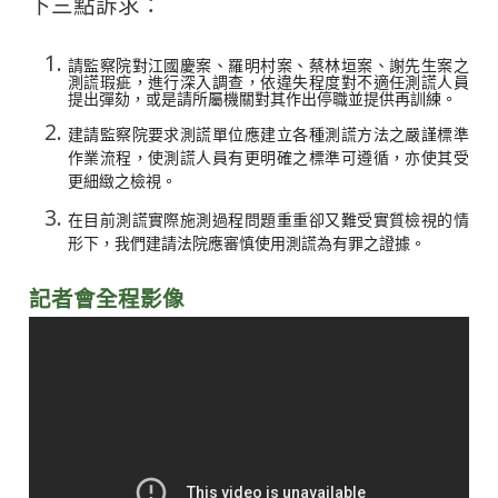
下三點訴求：
請監察院對江國慶案、羅明村案、蔡林垣案、謝先生案之
測謊瑕疵，進行深入調查，依違失程度對不適任測謊人員
提出彈劾，或是請所屬機關對其作出停職並提供再訓練。
建請監察院要求測謊單位應建立各種測謊方法之嚴謹標準
作業流程，使測謊人員有更明確之標準可遵循，亦使其受
更細緻之檢視。
在目前測謊實際施測過程問題重重卻又難受實質檢視的情
形下，我們建請法院應審慎使用測謊為有罪之證據。
記者會全程影像