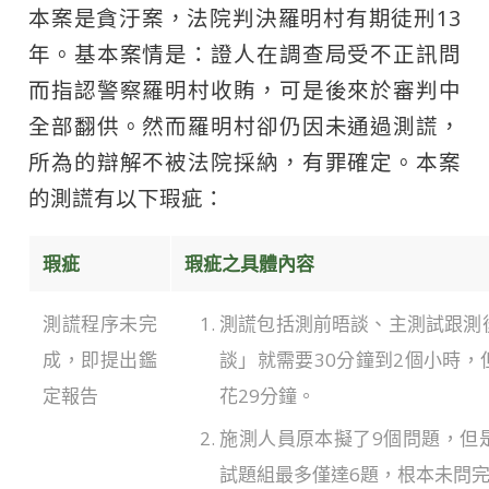
本案是貪汙案，法院判決羅明村有期徒刑13
年。基本案情是：證人在調查局受不正訊問
而指認警察羅明村收賄，可是後來於審判中
全部翻供。然而羅明村卻仍因未通過測謊，
所為的辯解不被法院採納，有罪確定。本案
的測謊有以下瑕疵：
瑕疵
瑕疵之具體內容
測謊程序未完
測謊包括測前晤談、主測試跟測
成，即提出鑑
談」就需要30分鐘到2個小時
定報告
花29分鐘。
施測人員原本擬了9個問題，但
試題組最多僅達6題，根本未問