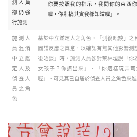
測人員
你要按照我的指示，我問你的東西
卻仍強
喔，你亂搞其實我都知道喔」。
行施測
施測人
基於中立鑑定人之角色，「測後晤談」之
員混淆
圖譜反應之真意，以確認有無其他影響測
中立鑑
後晤談」時，施測人員卻對蔡林垣說「你
定人及
女孩子？你講出來」、「你這樣玩弄司
偵查人
喔」。可見其已自居於偵查人員之角色來進
員之角
色