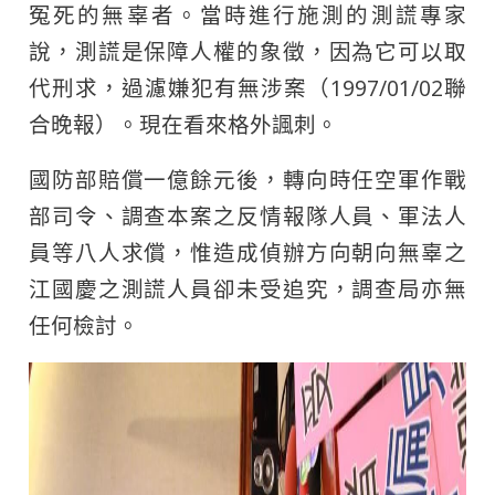
冤死的無辜者。當時進行施測的測謊專家
說，測謊是保障人權的象徵，因為它可以取
代刑求，過濾嫌犯有無涉案（1997/01/02聯
合晚報）。現在看來格外諷刺。
國防部賠償一億餘元後，轉向時任空軍作戰
部司令、調查本案之反情報隊人員、軍法人
員等八人求償，惟造成偵辦方向朝向無辜之
江國慶之測謊人員卻未受追究，調查局亦無
任何檢討。