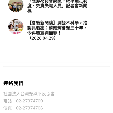
「證據為何會說謊？改革鑑定制
度、究責失職人員」記者會新聞
稿
【會後新聞稿】測謊不科學，指
認具瑕疵：蘇耀輝含冤三十年，
今再審宣判無罪！
（2026.04.29）
連絡我們
社團法人台灣冤獄平反協會
電話：02-27374700
傳真：02-27374708