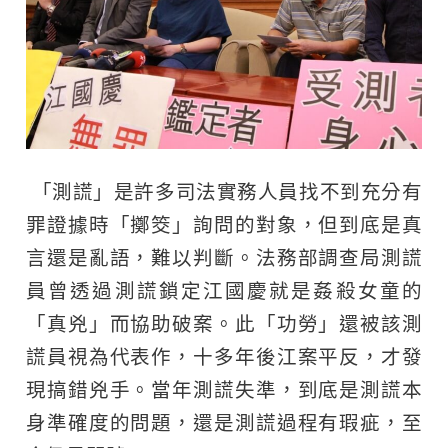
「測謊」是許多司法實務人員找不到充分有
罪證據時「擲筊」詢問的對象，但到底是真
言還是亂語，難以判斷。法務部調查局測謊
員曾透過測謊鎖定江國慶就是姦殺女童的
「真兇」而協助破案。此「功勞」還被該測
謊員視為代表作，十多年後江案平反，才發
現搞錯兇手。當年測謊失準，到底是測謊本
身準確度的問題，還是測謊過程有瑕疵，至