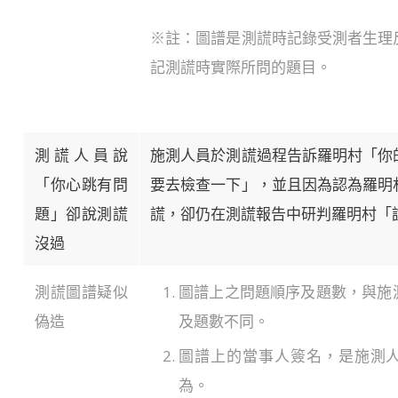
※註：圖譜是測謊時記錄受測者生理
記測謊時實際所問的題目。
測謊人員說
施測人員於測謊過程告訴羅明村「你
「你心跳有問
要去檢查一下」，並且因為認為羅明
題」卻說測謊
謊，卻仍在測謊報告中研判羅明村「
沒過
測謊圖譜疑似
圖譜上之問題順序及題數，與施
偽造
及題數不同。
圖譜上的當事人簽名，是施測
為。