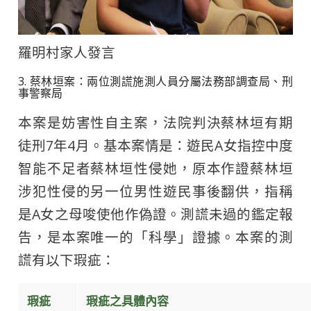
羅明村家人發言
3. 蔡林垣案：兩位測謊施測人員分屬法務部調查局、刑
事警察局
本案是妨害性自主案，法院判決蔡林垣有期
徒刑7年4月。基本案情是：遊民A女指控中度
智能不足者蔡林垣性侵她，原本作證蔡林垣
涉犯性侵的另一位男性遊民事後翻供，指稱
是A女之母唆使他作偽證。測謊未過的鑑定報
告，是本案唯一的「科學」證據。本案的測
謊有以下瑕疵：
瑕疵
瑕疵之具體內容