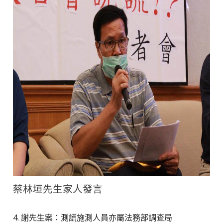
蔡林垣先生家人發言
4. 謝先生案：測謊施測人員亦屬法務部調查局