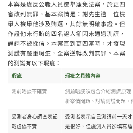
本案是違反公職人員選舉罷免法案，於更四
審改判無罪。基本案情是：謝先生遭一位檢
舉人檢舉他涉及賄選，其餘無明確事證。但
作證他未行賄的四名證人卻因未通過測謊，
證詞不被採信。本案直到更四審時，才發現
測謊有嚴重瑕疵，全案逆轉改判無罪。本案
的測謊有以下瑕疵：
瑕疵
瑕疵之具體內容
測前晤談不確實
測前晤談須包含介紹測謊原理
析案情問題、討論測謊問題，
受測者身心調查表記
受測者表示自己測謊前一天才
載虛偽不實
是很好，但施測人員卻填寫睡