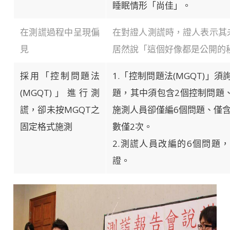
睡眠情形「尚佳」。
在測謊過程中呈現偏
在對證人測謊時，證人表示其
見
居然說「這個好像都是公開的
採用「控制問題法
1.「控制問題法(MGQT)」須
(MGQT)」進行測
題，其中須包含2個控制問題
謊，卻未按MGQT之
施測人員卻僅編6個問題、僅
固定格式施測
數僅2次。
2.測謊人員改編的6個問題
證。