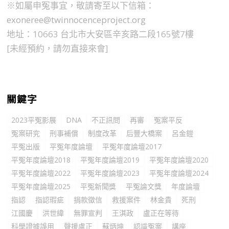
※如屬申冤事宜，敬請寄至以下信箱：
exoneree@twinnocenceproject.org
地址：10663 台北市大安區辛亥路二段165號7樓
[未經預約，請勿直接來會]
關鍵字
2023平冤影展
DNA
不正訊問
再審
冤案平反
冤案研究
刑事補償
制度改革
后豐大橋案
呂金鎧
平冤出版
平冤年度論壇
平冤年度論壇2017
平冤年度論壇2018
平冤年度論壇2019
平冤年度論壇2020
平冤年度論壇2022
平冤年度論壇2023
平冤年度論壇2024
平冤年度論壇2025
平冤新聞獎
平冤論文獎
年度論壇
指認
指認瑕疵
捐款徵信
救援案件
林金貴
死刑
江國慶
洪世緯
無罪宣判
王淇政
盧正在等待
科學證據誤用
聲援盧正
蘇炳坤
認識冤案
講座