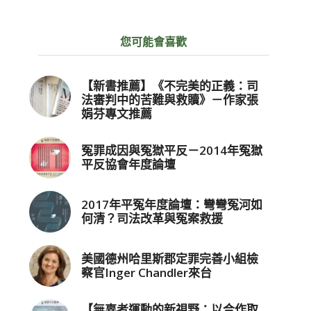
您可能會喜歡
【新書推薦】《不完美的正義：司
法審判中的苦難與救贖》－作家張
娟芬專文推薦
冤罪成因與冤獄平反－2014年冤獄
平反協會年度論壇
2017年平冤年度論壇：彎彎冤河如
何清？司法改革與冤案救援
美國德州哈里斯郡定罪完善小組檢
察官Inger Chandler來台
【無辜者運動的新視野：以合作取