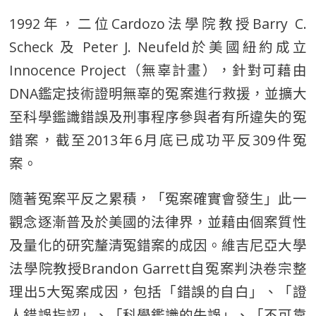
1992年，二位Cardozo法學院教授Barry C.
Scheck 及 Peter J. Neufeld於美國紐約成立
Innocence Project（無辜計畫），針對可藉由
DNA鑑定技術證明無辜的冤案進行救援，並擴大
至科學鑑識錯誤及刑事程序參與者有所違失的冤
錯案，截至2013年6月底已成功平反309件冤
案。
隨著冤案平反之累積，「冤案確實會發生」此一
觀念逐漸普及於美國的法律界，並藉由個案質性
及量化的研究釐清冤錯案的成因。維吉尼亞大學
法學院教授Brandon Garrett自冤案判決卷宗整
理出5大冤案成因，包括「錯誤的自白」、「證
人錯誤指認」、「科學鑑識的失誤」、「不可靠