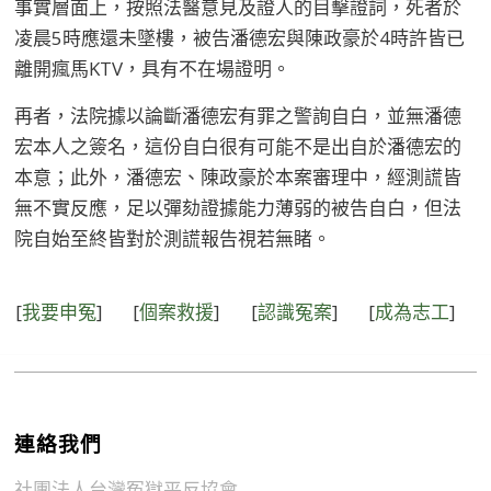
事實層面上，按照法醫意見及證人的目擊證詞，死者於
凌晨5時應還未墜樓，被告潘德宏與陳政豪於4時許皆已
離開瘋馬KTV，具有不在場證明。
再者，法院據以論斷潘德宏有罪之警詢自白，並無潘德
宏本人之簽名，這份自白很有可能不是出自於潘德宏的
本意；此外，潘德宏、陳政豪於本案審理中，經測謊皆
無不實反應，足以彈劾證據能力薄弱的被告自白，但法
院自始至終皆對於測謊報告視若無睹。
[
我要申冤
]
[
個案救援
]
[
認識冤案
]
[
成為志工
]
連絡我們
社團法人台灣冤獄平反協會