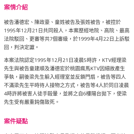
案情介紹
被告潘德宏、陳政豪、童姓被告及張姓被告，被控於
1995年12月21日共同殺人，本案歷經地院、高院、最高
法院駁回、更審等共7個審級，於1999年4月22日上訴駁
回，判決定讞。
本案法院認定1995年12月21日凌晨5時許，KTV經理梁
先生與被告童建順及潘德宏於桃園瘋馬KTV因細故產生
爭執，嗣後梁先生躲入經理室並反鎖門扇，被告等四人
不滿梁先生平時待人接物之方式，被告等4人於同日凌晨
4時許將被害人徒手毆暈，並將之自6樓陽台拋下，使梁
先生受有嚴重鈍傷致死。
案件疑點