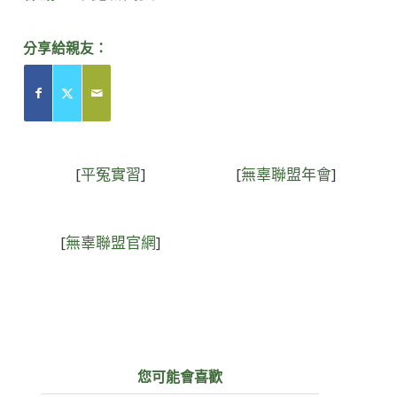
分享給親友：
[
平冤實習
]
[
無辜聯盟年會
]
[
無辜聯盟官網
]
您可能會喜歡