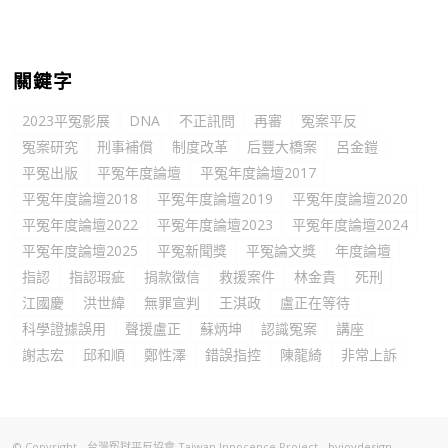
關鍵字
2023平冤影展
DNA
不正訊問
再審
冤案平反
冤案研究
刑事補償
制度改革
后豐大橋案
呂金鎧
平冤出版
平冤年度論壇
平冤年度論壇2017
平冤年度論壇2018
平冤年度論壇2019
平冤年度論壇2020
平冤年度論壇2022
平冤年度論壇2023
平冤年度論壇2024
平冤年度論壇2025
平冤新聞獎
平冤論文獎
年度論壇
指認
指認瑕疵
捐款徵信
救援案件
林金貴
死刑
江國慶
洪世緯
無罪宣判
王淇政
盧正在等待
科學證據誤用
聲援盧正
蘇炳坤
認識冤案
講座
謝志宏
邱和順
鄭性澤
錯誤指控
陳龍綺
非常上訴
© Copyright - 台灣冤獄平反協會 Taiwan Innocence Project -
byjoydesign