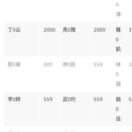
0
潭
丁0云
2000
馬0雅
2000
羅
3
0
凱
郭0華
300
林0民
559
林
3
0
揚
李0婷
559
武0珩
559
趙
5
0
佳