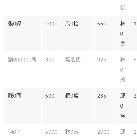
炘
張0婷
1000
馬0怡
550
林
1
0
皇
劉000000所
300
無名氏
926
林
5
0
瑜
陳0同
500
羅0瑋
235
邱
2
0
宸
何0幸
5000
林0芳
2000
邱
2