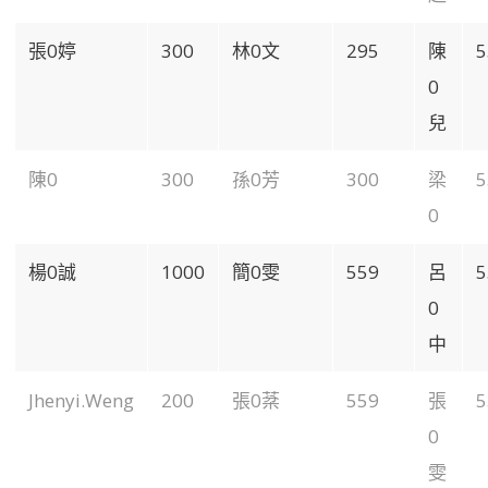
張0婷
300
林0文
295
陳
5
0
兒
陳0
300
孫0芳
300
梁
5
0
楊0誠
1000
簡0雯
559
呂
5
0
中
Jhenyi.Weng
200
張0棻
559
張
5
0
雯