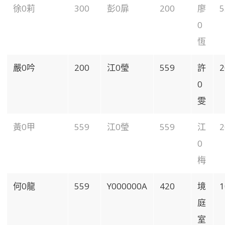
徐0莉
300
彭0扉
200
廖
5
0
恆
嚴0吟
200
江0瑩
559
許
2
0
雯
黃0甲
559
江0瑩
559
江
2
0
梅
何0龍
559
Y000000A
420
境
1
庭
室