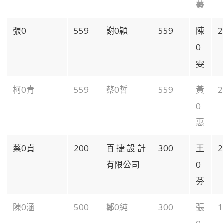
蓁
張0
559
謝0穎
559
陳
2
0
雯
柯0青
559
蔡0哲
559
黃
2
0
惠
蔡0貞
200
百捷設計
300
王
2
有限公司
0
芬
陳0涵
500
鄒0純
300
張
1