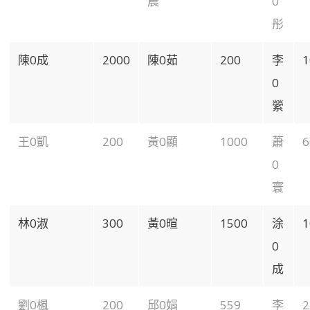
晨
0
彤
陳0成
2000
陳0茹
200
李
1
0
縈
王0凱
200
黃0顯
1000
蕭
6
0
寰
林0淑
300
黃0暄
1500
涂
1
0
成
劉0楓
200
邱0娟
559
李
2