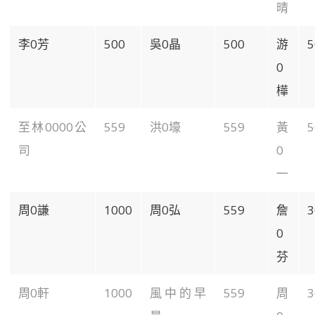
晴
李0芳
500
吳0晶
500
游
5
0
樺
至林0000公
559
洪0壕
559
黃
5
司
0
一
周0謙
1000
周0弘
559
詹
3
0
芬
周0軒
1000
風中的早
559
周
3