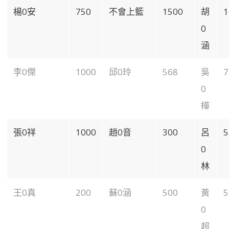
楊0安
750
不會上籃
1500
胡
1
0
涵
李0傑
1000
邱0玲
568
吳
7
0
樺
張0祥
1000
趙0音
300
呂
5
0
林
王0真
200
蘇0涵
500
黃
5
0
超