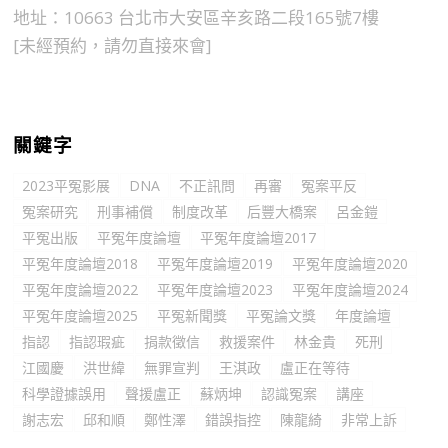
地址：10663 台北市大安區辛亥路二段165號7樓
[未經預約，請勿直接來會]
關鍵字
2023平冤影展
DNA
不正訊問
再審
冤案平反
冤案研究
刑事補償
制度改革
后豐大橋案
呂金鎧
平冤出版
平冤年度論壇
平冤年度論壇2017
平冤年度論壇2018
平冤年度論壇2019
平冤年度論壇2020
平冤年度論壇2022
平冤年度論壇2023
平冤年度論壇2024
平冤年度論壇2025
平冤新聞獎
平冤論文獎
年度論壇
指認
指認瑕疵
捐款徵信
救援案件
林金貴
死刑
江國慶
洪世緯
無罪宣判
王淇政
盧正在等待
科學證據誤用
聲援盧正
蘇炳坤
認識冤案
講座
謝志宏
邱和順
鄭性澤
錯誤指控
陳龍綺
非常上訴