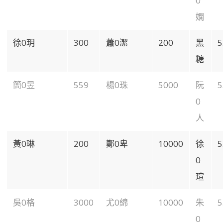
0
嫻
徐0玥
300
蕭0潔
200
黑
5
糖
簡0昱
559
楊0珠
5000
阮
5
0
人
黃0琳
200
鄭0卑
10000
徐
5
0
瑄
吳0格
3000
尤0綿
10000
朱
5
0