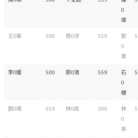
0
瑋
王0華
500
周0渟
559
劉
5
0
菁
李0媛
500
郭0鴻
559
石
5
0
槤
劉0瑋
559
林0政
300
林
5
0
寧