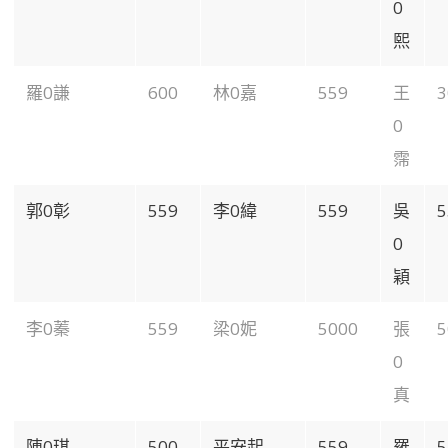
0
熙
羅0謙
600
林0嘉
559
王
3
0
霈
郭0彰
559
李0緯
559
吳
5
0
穎
李0蓁
559
梁0妮
5000
張
5
0
真
陳0琪
500
平安起
559
羅
5