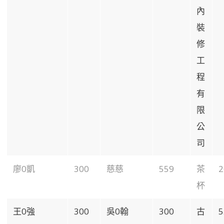
內
裝
修
工
程
有
限
公
司
廖0凱
300
慈慈
559
茶
2
杯
王0強
300
吳0翰
300
古
5