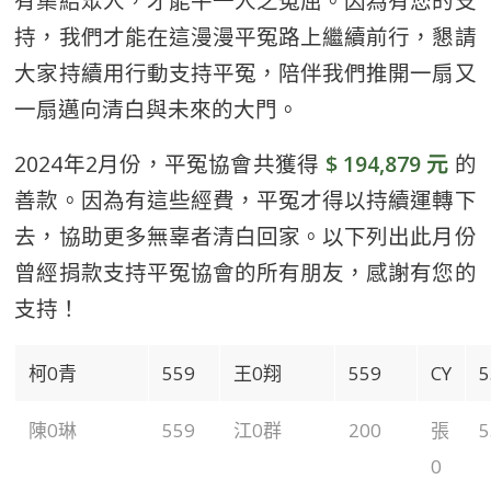
有集結眾人，才能平一人之冤屈。因為有您的支
持，我們才能在這漫漫平冤路上繼續前行，懇請
大家持續用行動支持平冤，陪伴我們推開一扇又
一扇邁向清白與未來的大門。
2024年2月份，平冤協會共獲得
$ 194,879 元
的
善款。因為有這些經費，平冤才得以持續運轉下
去，協助更多無辜者清白回家。以下列出此月份
曾經捐款支持平冤協會的所有朋友，感謝有您的
支持！
柯0青
559
王0翔
559
CY
5
陳0琳
559
江0群
200
張
5
0