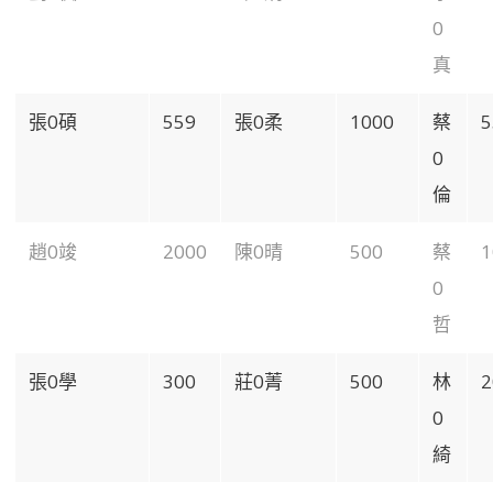
0
真
張0碩
559
張0柔
1000
蔡
5
0
倫
趙0竣
2000
陳0晴
500
蔡
1
0
哲
張0學
300
莊0菁
500
林
2
0
綺