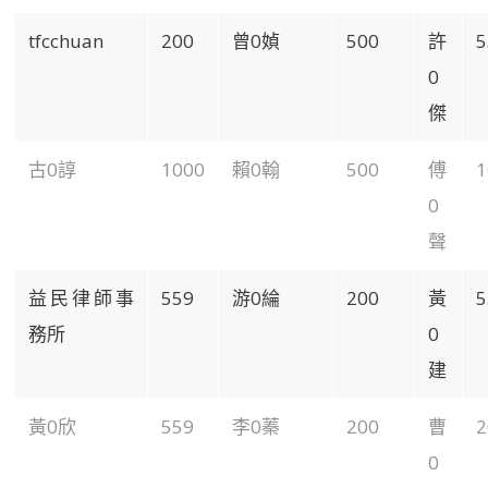
tfcchuan
200
曾0媜
500
許
5
0
傑
古0諄
1000
賴0翰
500
傅
1
0
聲
益民律師事
559
游0綸
200
黃
5
務所
0
建
黃0欣
559
李0蓁
200
曹
2
0