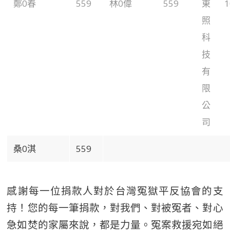
鄭0春
559
林0偉
559
東
1
照
科
技
有
限
公
司
桑0淇
559
感謝每一位捐款人對於台灣冤獄平反協會的支
持！您的每一筆捐款，對我們、對被冤者、對心
急如焚的家屬來說，都是力量。冤案救援宛如絕