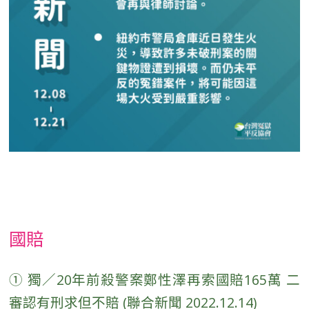
國賠
① 獨／20年前殺警案鄭性澤再索國賠165萬 二
審認有刑求但不賠 (聯合新聞 2022.12.14)