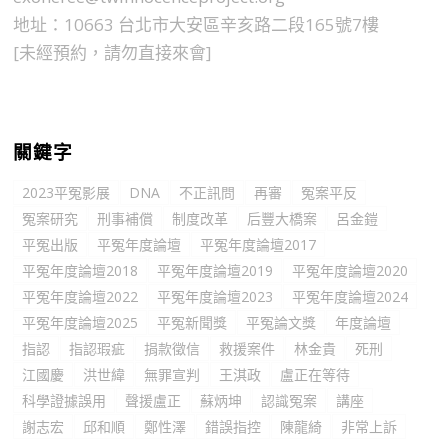
地址：10663 台北市大安區辛亥路二段165號7樓
[未經預約，請勿直接來會]
關鍵字
2023平冤影展
DNA
不正訊問
再審
冤案平反
冤案研究
刑事補償
制度改革
后豐大橋案
呂金鎧
平冤出版
平冤年度論壇
平冤年度論壇2017
平冤年度論壇2018
平冤年度論壇2019
平冤年度論壇2020
平冤年度論壇2022
平冤年度論壇2023
平冤年度論壇2024
平冤年度論壇2025
平冤新聞獎
平冤論文獎
年度論壇
指認
指認瑕疵
捐款徵信
救援案件
林金貴
死刑
江國慶
洪世緯
無罪宣判
王淇政
盧正在等待
科學證據誤用
聲援盧正
蘇炳坤
認識冤案
講座
謝志宏
邱和順
鄭性澤
錯誤指控
陳龍綺
非常上訴