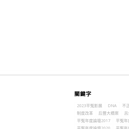
關鍵字
2023平冤影展
DNA
不
制度改革
后豐大橋案
呂
平冤年度論壇2017
平冤年
平冤年度論壇2020
平冤年