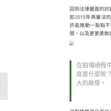
回到法律層面的討
如2015年再審
許能推動一點點不
間、以及更更柔軟
在拍攝過程
底是什麼呢
大的啟發。
【映後側記】閉幕式、
小不點的行蹤交代稿
——真實、事...