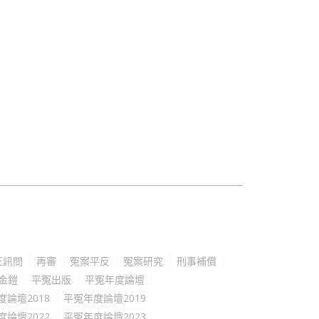
正訊問
再審
冤案平反
冤案研究
刑事補償
金鎧
平冤出版
平冤年度論壇
度論壇2018
平冤年度論壇2019
度論壇2022
平冤年度論壇2023