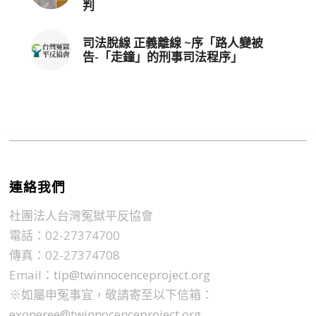
判
司法脫線 正義離線 ~序「路人變被
告-「走鐘」的刑事司法程序」
連絡我們
社團法人台灣冤獄平反協會
電話：02-27374700
傳真：02-27374708
Email：
tip@twinnocenceproject.org
※如屬申冤事宜，敬請寄至以下信箱：
exoneree@twinnocenceproject.org