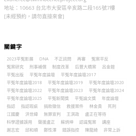
地址：10663 台北市大安區辛亥路二段165號7樓
[未經預約，請勿直接來會]
關鍵字
2023平冤影展
DNA
不正訊問
再審
冤案平反
冤案研究
刑事補償
制度改革
后豐大橋案
呂金鎧
平冤出版
平冤年度論壇
平冤年度論壇2017
平冤年度論壇2018
平冤年度論壇2019
平冤年度論壇2020
平冤年度論壇2022
平冤年度論壇2023
平冤年度論壇2024
平冤年度論壇2025
平冤新聞獎
平冤論文獎
年度論壇
指認
指認瑕疵
捐款徵信
救援案件
林金貴
死刑
江國慶
洪世緯
無罪宣判
王淇政
盧正在等待
科學證據誤用
聲援盧正
蘇炳坤
認識冤案
講座
謝志宏
邱和順
鄭性澤
錯誤指控
陳龍綺
非常上訴