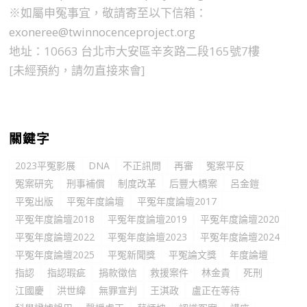
※如屬申冤事宜，敬請寄至以下信箱：
exoneree@twinnocenceproject.org
地址：10663 台北市大安區辛亥路二段165號7樓
[未經預約，請勿直接來會]
關鍵字
2023平冤影展
DNA
不正訊問
再審
冤案平反
冤案研究
刑事補償
制度改革
后豐大橋案
呂金鎧
平冤出版
平冤年度論壇
平冤年度論壇2017
平冤年度論壇2018
平冤年度論壇2019
平冤年度論壇2020
平冤年度論壇2022
平冤年度論壇2023
平冤年度論壇2024
平冤年度論壇2025
平冤新聞獎
平冤論文獎
年度論壇
指認
指認瑕疵
捐款徵信
救援案件
林金貴
死刑
江國慶
洪世緯
無罪宣判
王淇政
盧正在等待