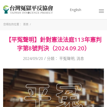
English
您現在的位置：
首頁
/
【平冤聲明】針對憲法法庭113年憲判
字第8號判決（2024.09.20）
/
2024/09/20
分類：
平冤聲明
,
消息