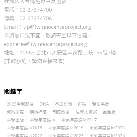
社團法人台灣冤獄平反協會
電話：02-27374700
傳真：02-27374708
Email：
tip@twinnocenceproject.org
※如屬申冤事宜，敬請寄至以下信箱：
exoneree@twinnocenceproject.org
地址：10663 台北市大安區辛亥路二段165號7樓
[未經預約，請勿直接來會]
關鍵字
2023平冤影展
DNA
不正訊問
再審
冤案平反
冤案研究
刑事補償
制度改革
后豐大橋案
呂金鎧
平冤出版
平冤年度論壇
平冤年度論壇2017
平冤年度論壇2018
平冤年度論壇2019
平冤年度論壇2020
平冤年度論壇2022
平冤年度論壇2023
平冤年度論壇2024