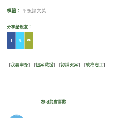
標籤：
平冤論文獎
分享給親友：
[
我要申冤
]
[
個案救援
]
[
認識冤案
]
[
成為志工
]
您可能會喜歡