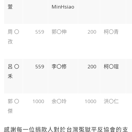
萱
MinHsiao
周〇
559
郭〇伸
200
柯〇青
孜
呂〇
559
李〇修
200
柯〇瑄
禾
郭〇
1000
余〇玲
1000
洪〇仁
傑
感謝每一位捐款人對於台灣冤獄平反協會的支