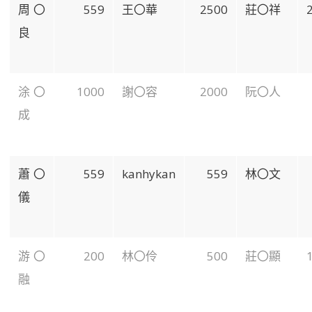
周〇
559
王〇華
2500
莊〇祥
良
涂〇
1000
謝〇容
2000
阮〇人
成
蕭〇
559
kanhykan
559
林〇文
儀
游〇
200
林〇伶
500
莊〇顯
融