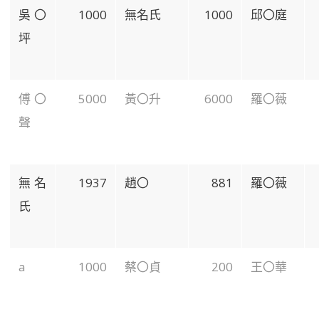
吳〇
1000
無名氏
1000
邱〇庭
坪
傅〇
5000
黃〇升
6000
羅〇薇
聲
無名
1937
趙〇
881
羅〇薇
氏
a
1000
蔡〇貞
200
王〇華