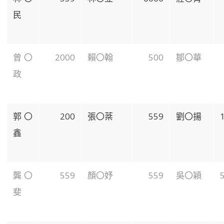
民
曾〇
2000
賴〇翰
500
鄒〇華
政
郭〇
200
張〇棻
559
劉〇揚
鑫
龔〇
559
顏〇妤
559
吳〇穎
斐