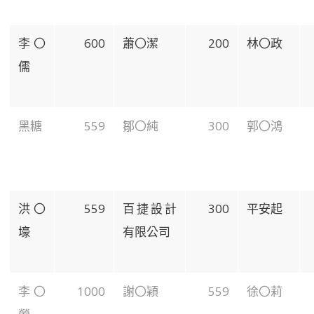
李〇
600
蕭〇潔
200
林〇政
儒
黑糖
559
鄒〇純
300
郭〇鴻
洪〇
559
百捷設計
300
平安起
壕
有限公司
李〇
1000
謝〇穎
559
徐〇莉