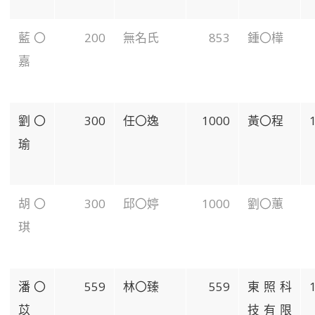
藍〇
200
無名氏
853
鍾〇樺
嘉
劉〇
300
任〇逸
1000
黃〇程
瑜
胡〇
300
邱〇婷
1000
劉〇蕙
琪
潘〇
559
林〇臻
559
東照科
苡
技有限