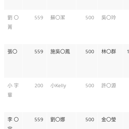
劉〇
559
蘇〇潔
500
吳〇玲
菁
張〇
559
施吳〇鳳
500
林〇群
小字
200
小Kelly
500
許〇源
輩
李〇
559
劉〇娜
500
金〇瑩
宜