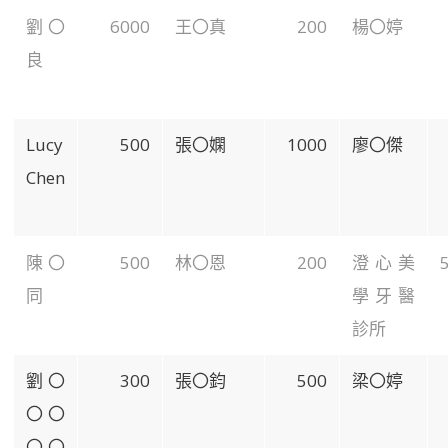
劉〇
6000
王〇真
200
楊〇婷
良
Lucy
500
張〇嫻
1000
廖〇傑
Chen
陳〇
500
林〇恩
200
澄心美
同
學牙醫
診所
劉〇
300
張〇鈞
500
梁〇婷
〇〇
〇〇