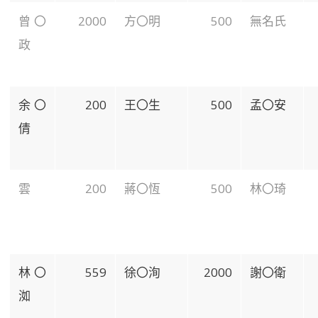
曾〇
2000
方〇明
500
無名氏
政
余〇
200
王〇生
500
孟〇安
倩
雲
200
蔣〇恆
500
林〇琦
林〇
559
徐〇洵
2000
謝〇衛
洳