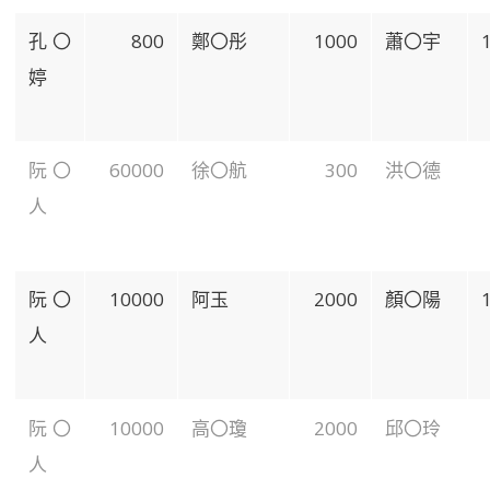
孔〇
800
鄭〇彤
1000
蕭〇宇
婷
阮〇
60000
徐〇航
300
洪〇德
人
阮〇
10000
阿玉
2000
顏〇陽
人
阮〇
10000
高〇瓊
2000
邱〇玲
人