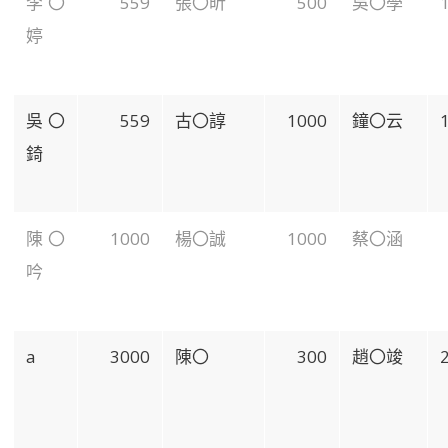
李〇
559
張〇昕
500
吳〇學
婷
吳〇
559
古〇諄
1000
鐘〇云
錡
陳〇
1000
楊〇誠
1000
蔡〇涵
吟
a
3000
陳〇
300
趙〇竣