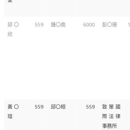
邱〇
559
鍾〇堯
6000
彭〇珊
欣
黃〇
559
邱〇桓
559
致策國
瑄
際法律
事務所