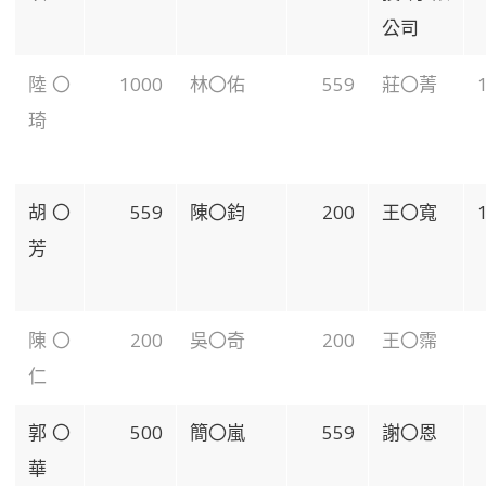
公司
陸〇
1000
林〇佑
559
莊〇菁
琦
胡〇
559
陳〇鈞
200
王〇寬
芳
陳〇
200
吳〇奇
200
王〇霈
仁
郭〇
500
簡〇嵐
559
謝〇恩
華