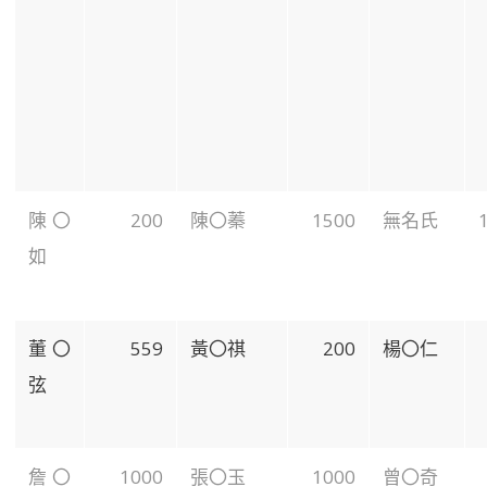
陳〇
200
陳〇蓁
1500
無名氏
如
董〇
559
黃〇祺
200
楊〇仁
弦
詹〇
1000
張〇玉
1000
曾〇奇