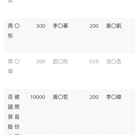
縈
周〇
300
李〇蓁
200
黃〇凱
彤
郭〇
300
武〇珩
559
沈〇丞
華
百健
10000
黃〇哲
200
李〇緯
國際
貿易
股份