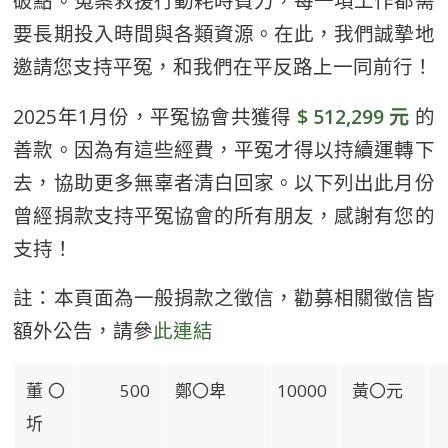
破點。冤案救援行動耗時費力，每一項工作都需
要長期投入時間與各類資源。在此，我們誠摯地
邀請您支持平冤，和我們在平反路上一同前行！
2025年1月份，平冤協會共獲得
$ 512,299 元
的
善款。因為有這些經費，平冤才得以持續運轉下
去，協助更多無辜者清白回家。以下列出此月份
曾經捐款支持平冤協會的所有朋友，感謝有您的
支持！
註：本頁面為一般捐款之徵信，勸募相關徵信皆
額外公告，請參
此連結
董〇
500
鄭〇卑
10000
黃〇元
圻