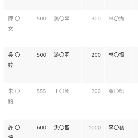
陳〇
500
吳〇學
300
林〇霈
女
吳〇
500
游〇羽
200
林〇揚
婷
朱〇
555
王〇懿
200
羅〇凱
韶
許〇
600
洪〇智
1000
李〇襄
綺