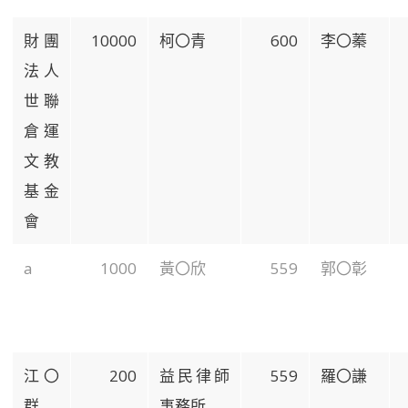
財團
10000
柯〇青
600
李〇蓁
法人
世聯
倉運
文教
基金
會
a
1000
黃〇欣
559
郭〇彰
江〇
200
益民律師
559
羅〇謙
群
事務所