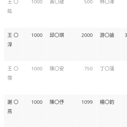
王〇
1000
黃〇建
500
林〇澤
紘
王〇
1000
邱〇琪
2000
游〇諭
淳
王〇
1000
陳〇安
750
丁〇蒲
霈
謝〇
1000
陳〇伃
1099
楊〇鈞
燕