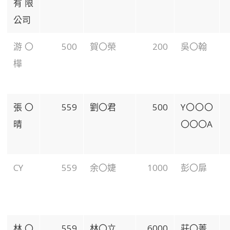
有限
公司
游〇
500
賀〇榮
200
吳〇翰
樺
張〇
559
劉〇君
500
Y
〇〇〇
晴
〇〇〇
A
CY
559
余〇婕
1000
彭〇扉
林〇
559
林〇立
6000
莊〇菁