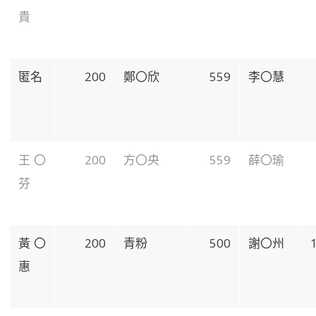
貴
匿名
200
鄭〇欣
559
李〇慧
王〇
200
方〇央
559
薛〇瑜
芬
黃〇
200
青粉
500
謝〇州
惠