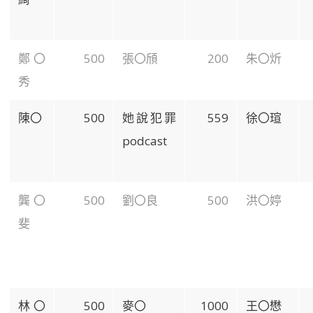
鄭〇
500
張〇頎
200
朱〇炘
秀
陳〇
500
她說犯罪
559
徐〇瑄
podcast
龔〇
500
劉〇良
500
洪〇婷
斐
林〇
500
麥〇
1000
王〇懋