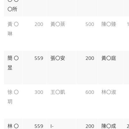
〇所
黃〇
200
黃〇棻
500
陳〇臻
琳
簡〇
559
張〇安
200
黃〇庭
昱
徐〇
300
王〇凱
600
林〇淑
玥
林〇
559
I-
200
陳〇成