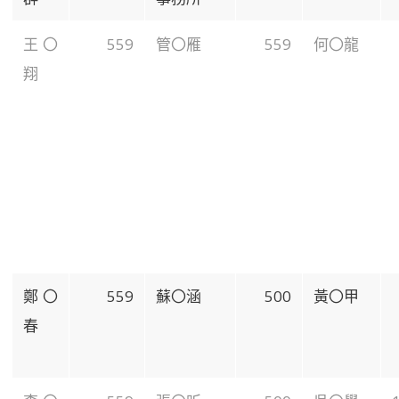
王〇
559
管〇雁
559
何〇龍
翔
鄭〇
559
蘇〇涵
500
黃〇甲
春