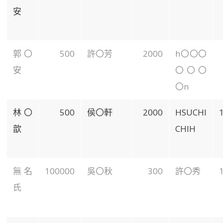
安
郭〇
500
許〇芳
2000
h
〇〇〇
安
〇〇〇
〇
n
林〇
500
侯〇軒
2000
HSUCHI
歆
CHIH
無名
100000
吳〇秋
300
許〇秀
氏