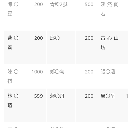
陳〇
200
青粉2號
500
淡然蘭
雯
若
曹〇
200
邱〇
200
古心山
蓁
坊
陳〇
1000
鄭〇勻
200
張〇涵
祺
林〇
559
賴〇丹
200
周〇呈
瑄