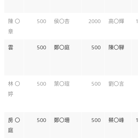
陳〇
500
侯〇杏
2000
高〇輝
章
雲
500
鄭〇庭
500
陳〇驊
林〇
500
葉〇瑄
500
劉〇言
婷
房〇
500
鄭〇珊
500
蔡〇峰
庭