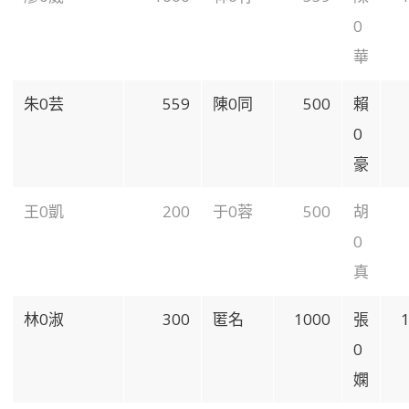
0
華
朱0芸
559
陳0同
500
賴
0
豪
王0凱
200
于0蓉
500
胡
0
真
林0淑
300
匿名
1000
張
0
嫻