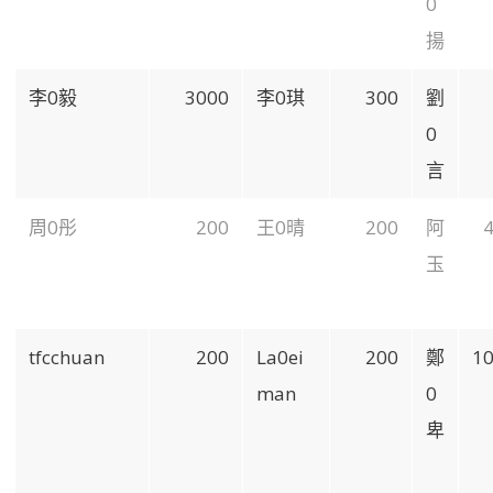
0
揚
李0毅
3000
李0琪
300
劉
0
言
周0彤
200
王0晴
200
阿
玉
tfcchuan
200
La0ei
200
鄭
1
man
0
卑