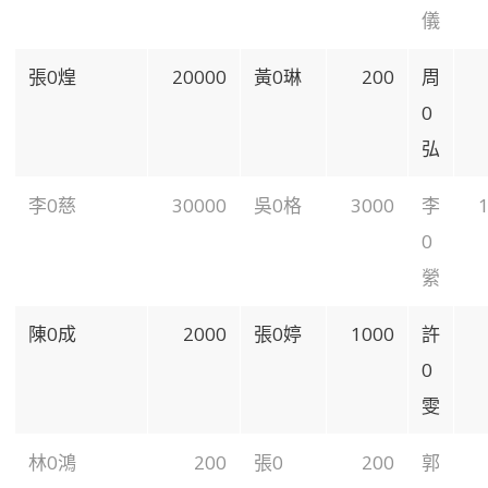
儀
張0煌
20000
黃0琳
200
周
0
弘
李0慈
30000
吳0格
3000
李
0
縈
陳0成
2000
張0婷
1000
許
0
雯
林0鴻
200
張0
200
郭