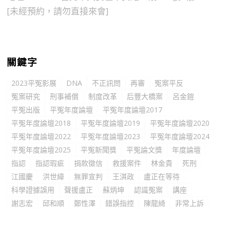
[未經預約，請勿直接來會]
關鍵字
2023平冤影展
DNA
不正訊問
再審
冤案平反
冤案研究
刑事補償
制度改革
后豐大橋案
呂金鎧
平冤出版
平冤年度論壇
平冤年度論壇2017
平冤年度論壇2018
平冤年度論壇2019
平冤年度論壇2020
平冤年度論壇2022
平冤年度論壇2023
平冤年度論壇2024
平冤年度論壇2025
平冤新聞獎
平冤論文獎
年度論壇
指認
指認瑕疵
捐款徵信
救援案件
林金貴
死刑
江國慶
洪世緯
無罪宣判
王淇政
盧正在等待
科學證據誤用
聲援盧正
蘇炳坤
認識冤案
講座
謝志宏
邱和順
鄭性澤
錯誤指控
陳龍綺
非常上訴