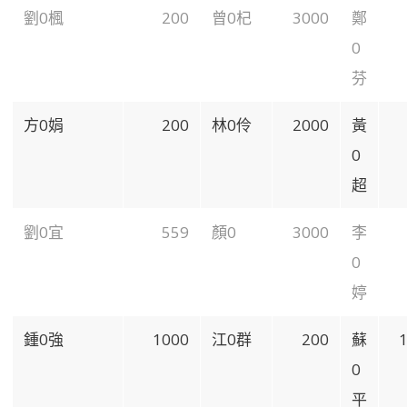
劉0楓
200
曾0杞
3000
鄭
0
芬
方0娟
200
林0伶
2000
黃
0
超
劉0宜
559
顏0
3000
李
0
婷
鍾0強
1000
江0群
200
蘇
0
平