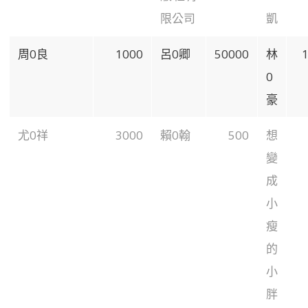
限公司
凱
周0良
1000
呂0卿
50000
林
0
豪
尤0祥
3000
賴0翰
500
想
變
成
小
瘦
的
小
胖