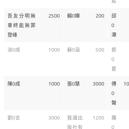
宸
吾友分明無
2500
賴0嬋
200
邱
辜終能無罪
0
登峰
潭
涂0成
1000
蘇0涵
500
郭
0
夏
陳0成
1000
張0慧
3000
傅
1
0
聲
劉0言
3000
我識出
1200
羅
版社有
0