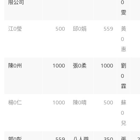
限公司
0
雯
江0瑩
500
邱0娟
559
黃
0
惠
陳0州
1000
張0柔
1000
劉
0
霖
楊0仁
1000
陳0晴
500
蘇
0
兒
郭0彰
559
八人遊
350
張