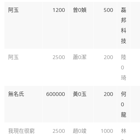
阿玉
1200
曾0媜
500
磊
邦
科
技
阿玉
2500
蕭0潔
200
陸
0
琦
無名氏
600000
黃0玉
200
何
0
龍
我現在很窮
2500
趙0竣
1000
林