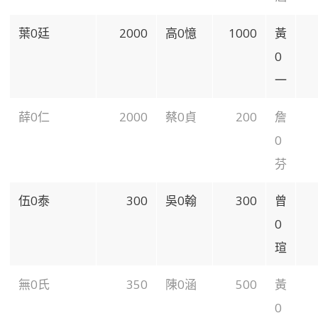
葉0廷
2000
高0憶
1000
黃
0
一
薛0仁
2000
蔡0貞
200
詹
0
芬
伍0泰
300
吳0翰
300
曾
0
瑄
無0氏
350
陳0涵
500
黃
0