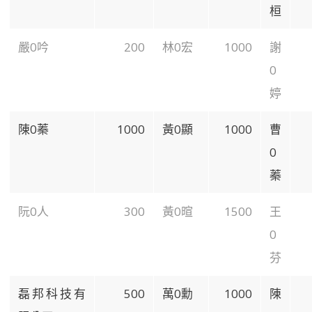
桓
嚴0吟
200
林0宏
1000
謝
0
婷
陳0蓁
1000
黃0顯
1000
曹
0
蓁
阮0人
300
黃0暄
1500
王
0
芬
磊邦科技有
500
萬0勳
1000
陳