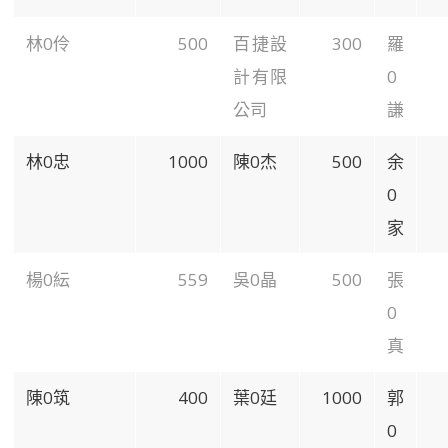
林0伶
500
百捷設
300
羅
計有限
0
公司
謙
林0忠
1000
陳0杰
500
余
0
家
楊0紜
559
吳0晶
500
張
0
真
陳0筑
400
葉0廷
1000
郭
0