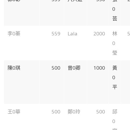
0
芸
李0蓁
559
Lala
2000
林
0
瑩
陳0琪
500
曾0卿
1000
黃
0
平
王0華
500
鄭0玲
500
邱
0