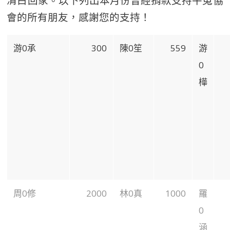
清白回家。以下列出本月份曾經捐款支持平冤協
會的所有朋友，感謝您的支持！
游0承
300
陳0笙
559
游
0
樺
周0修
2000
林0真
1000
羅
0
涵