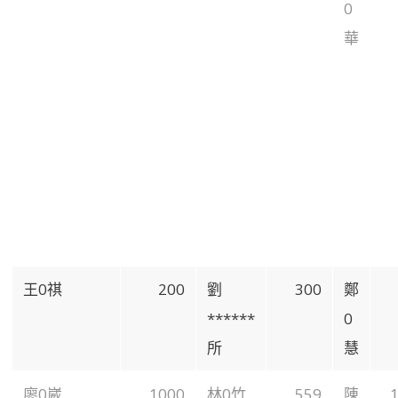
0
華
王0祺
200
劉
300
鄭
******
0
所
慧
廖0崴
1000
林0竹
559
陳