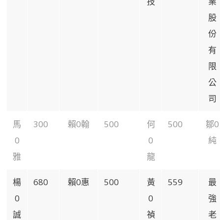
技
業
股
份
有
限
公
司
馬
300
賴0翰
500
何
500
鄒0
0
0
純
雅
龍
楊
680
賴0惠
500
黃
559
最
0
0
強
誠
禎
老