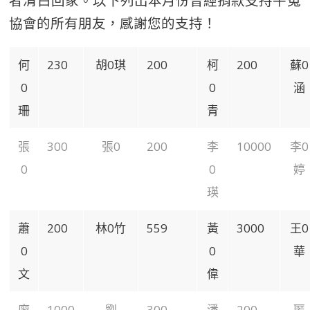
者清白回家。以下列出本月份曾經捐款支持平冤
協會的所有朋友，感謝您的支持！
何
230
胡0琪
200
柯
200
蘇0
0
0
涵
珊
青
張
300
張0
200
李
10000
李0
0
0
婷
瑛
蕭
200
林0竹
559
黃
3000
王0
0
0
華
文
偉
廖
1000
劉
300
潘
200
匿