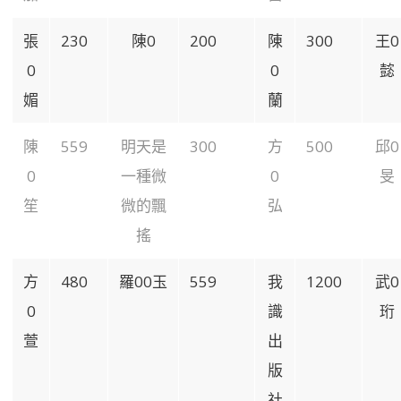
張
230
陳0
200
陳
300
王0
0
0
懿
媚
蘭
陳
559
明天是
300
方
500
邱0
0
一種微
0
旻
笙
微的飄
弘
搖
方
480
羅00玉
559
我
1200
武0
0
識
珩
萱
出
版
社