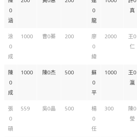
陳
200
黃0惠
200
連
1000
許0
0
0
真
涵
龍
涂
1000
曹0蓁
200
廖
2000
王0
0
0
仁
成
緯
陳
1000
陳0杰
500
蘇
1000
王0
0
0
瀛
成
平
張
559
吳0晶
500
楊
300
陳0
0
0
瑩
碩
任