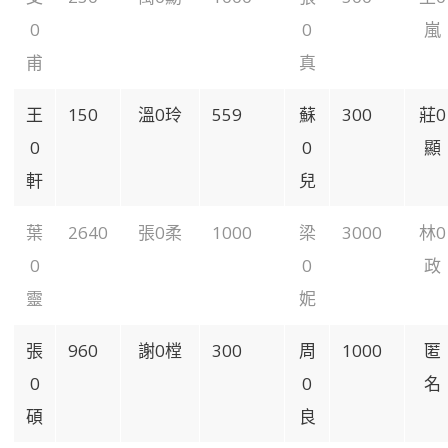
0
0
嵐
甫
真
王
150
溫0玲
559
蘇
300
莊0
0
0
顯
軒
兒
葉
2640
張0柔
1000
梁
3000
林0
0
0
政
靈
妮
張
960
謝0樘
300
周
1000
匿
0
0
名
碩
良