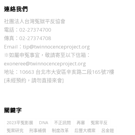
連絡我們
社團法人台灣冤獄平反協會
電話：02-27374700
傳真：02-27374708
Email：
tip@twinnocenceproject.org
※如屬申冤事宜，敬請寄至以下信箱：
exoneree@twinnocenceproject.org
地址：10663 台北市大安區辛亥路二段165號7樓
[未經預約，請勿直接來會]
關鍵字
2023平冤影展
DNA
不正訊問
再審
冤案平反
冤案研究
刑事補償
制度改革
后豐大橋案
呂金鎧