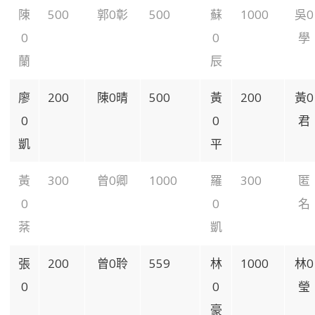
陳
500
郭0彰
500
蘇
1000
吳0
0
0
學
蘭
辰
廖
200
陳0晴
500
黃
200
黃0
0
0
君
凱
平
黃
300
曾0卿
1000
羅
300
匿
0
0
名
棻
凱
張
200
曾0聆
559
林
1000
林0
0
0
瑩
豪