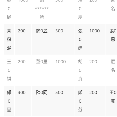
0
******
0
名
崴
所
朋
青
200
簡0昱
500
張
1000
張0
粉
0
恩
泥
嫻
王
200
董0里
1000
胡
200
匿
0
0
名
祺
真
郭
300
陳0同
500
鄭
200
王0
0
0
寬
夏
芬