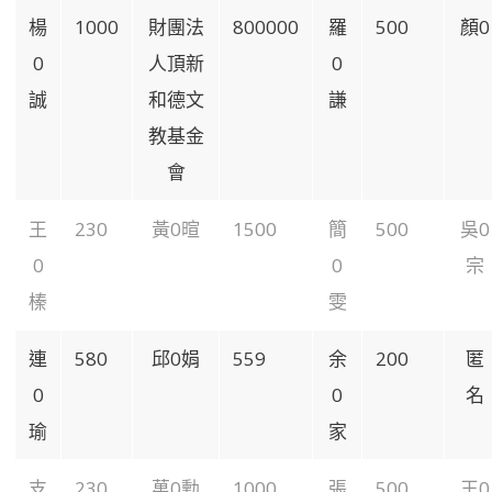
楊
1000
財團法
800000
羅
500
顏0
0
人頂新
0
誠
和德文
謙
教基金
會
王
230
黃0暄
1500
簡
500
吳0
0
0
宗
榛
雯
連
580
邱0娟
559
余
200
匿
0
0
名
瑜
家
支
230
萬0勳
1000
張
500
王0