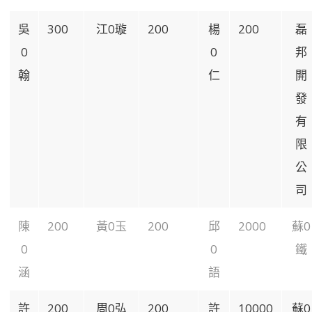
吳
300
江0璇
200
楊
200
磊
0
0
邦
翰
仁
開
發
有
限
公
司
陳
200
黃0玉
200
邱
2000
蘇0
0
0
鐵
涵
語
許
200
周0弘
200
許
10000
蘇0