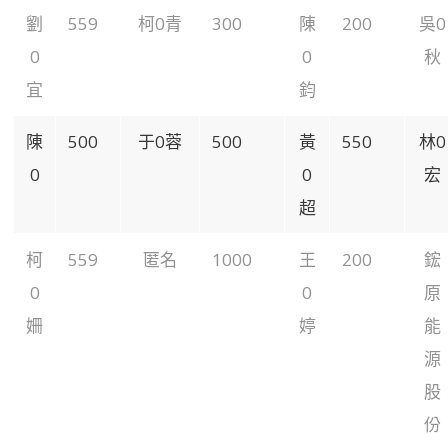
劉
559
柯0青
300
陳
200
吳0
0
0
秋
宜
鈞
陳
500
于0蓉
500
黃
550
林0
0
0
宏
超
柯
559
匿名
1000
王
200
鋐
0
0
原
姍
婷
能
源
股
份