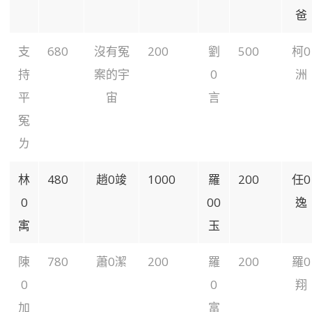
爸
支
680
沒有冤
200
劉
500
柯0
持
案的宇
0
洲
平
宙
言
冤
ㄌ
林
480
趙0竣
1000
羅
200
任0
0
00
逸
㝢
玉
陳
780
蕭0潔
200
羅
200
羅0
0
0
翔
加
富