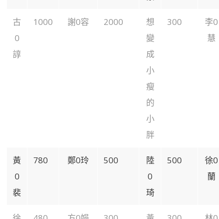
古
1000
謝0容
2000
想
300
李0
0
變
慧
諄
成
小
瘦
的
小
胖
黃
780
鄭0玲
500
陸
500
徐0
0
0
蘭
裴
琦
徐
480
方0娟
300
黃
300
林0