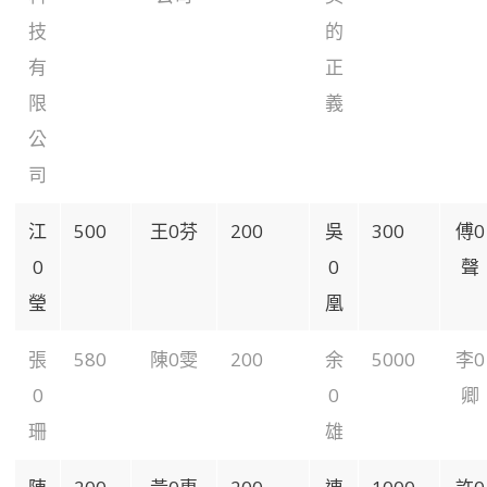
技
的
有
正
限
義
公
司
江
500
王0芬
200
吳
300
傅0
0
0
聲
瑩
凰
張
580
陳0雯
200
余
5000
李0
0
0
卿
珊
雄