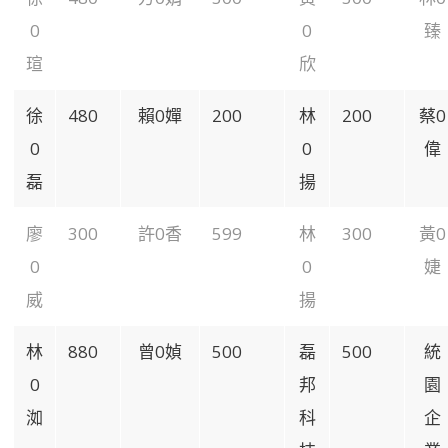
0
0
臻
瑄
欣
徐
480
賴0嬋
200
林
200
蔡0
0
0
偉
磊
揚
廖
300
許0香
599
林
300
黃0
0
0
婕
威
揚
林
880
曾0媜
500
磊
500
統
0
邦
園
洳
科
企