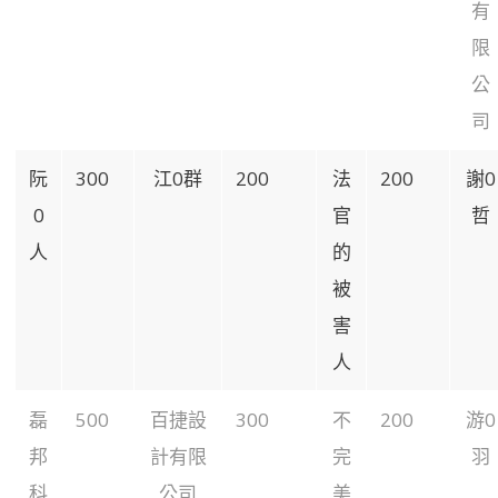
有
限
公
司
阮
300
江0群
200
法
200
謝0
0
官
哲
人
的
被
害
人
磊
500
百捷設
300
不
200
游0
邦
計有限
完
羽
科
公司
美