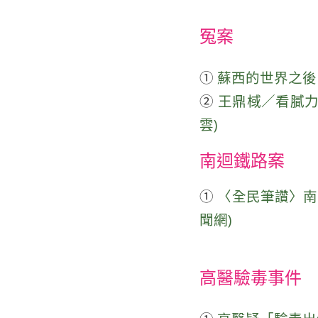
冤案
①
蘇西的世界之後：
②
王鼎棫／看膩力宏
雲)
南迴鐵路案
①
〈全民筆讚〉南迴
聞網)
高醫驗毒事件