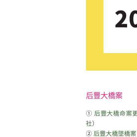
后豐大橋案
①
后豐大橋命案更
社）
②
后豐大橋墜橋案 2