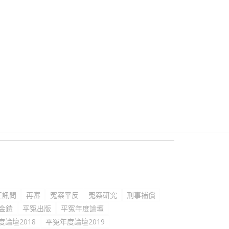
正訊問
再審
冤案平反
冤案研究
刑事補償
金鎧
平冤出版
平冤年度論壇
度論壇2018
平冤年度論壇2019