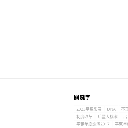
關鍵字
2023平冤影展
DNA
不
制度改革
后豐大橋案
呂
平冤年度論壇2017
平冤年