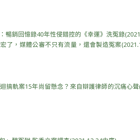
暢銷回憶錄40年性侵錯控的《幸運》洗冤錄(2021.12
了，媒體公審不只有流量，還會製造冤案(2021.12.3
搞軌案15年尚留懸念？來自辯護律師的沉痛心聲(2021