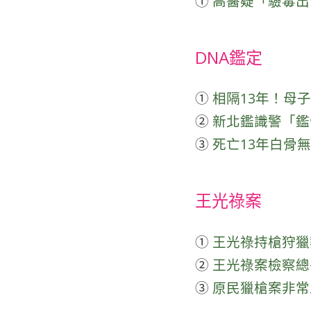
①
高醫疑「驗毒出包」
DNA鑑定
①
相隔13年！母子重
②
新北鑑識警「鑑骨尋
③
死亡13年白骨無
王光祿案
①
王光祿持槍狩獵案 
②
王光祿案檢察總長提
③
原民獵槍案非常上