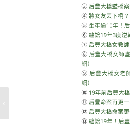
③
后豐大橋墜橋案纏訟
④
將女友丟下橋？后豐
⑤
坐牢逾10年！后豐
⑥
纏訟19年3度逆
⑦
后豐大橋女教師墜
⑧
后豐大橋女師墜橋
網）
⑨
后豐大橋女老師
網）
⑩
19年前后豐大橋
⑪
后豐命案再更一審
2021年11月捐款徵信
⑫
后豐大橋命案更一
⑬
纏訟19年！后豐