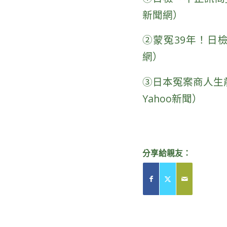
新聞網）
②
蒙冤39年！日檢
網）
③
日本冤案商人生前
Yahoo新聞）
分享給親友：