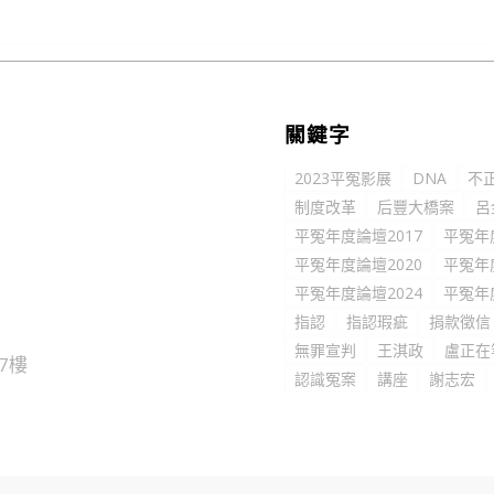
關鍵字
2023平冤影展
DNA
不
制度改革
后豐大橋案
呂
平冤年度論壇2017
平冤年
平冤年度論壇2020
平冤年
平冤年度論壇2024
平冤年
指認
指認瑕疵
捐款徵信
無罪宣判
王淇政
盧正在
7樓
認識冤案
講座
謝志宏