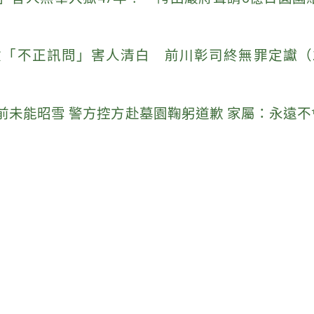
「不正訊問」害人清白 前川彰司終無罪定讞（202
未能昭雪 警方控方赴墓園鞠躬道歉 家屬：永遠不會原諒