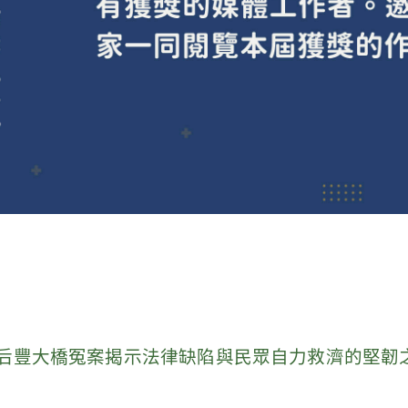
豐大橋冤案揭示法律缺陷與民眾自力救濟的堅韌之路（2