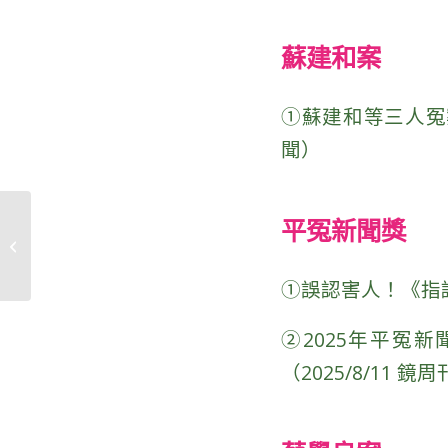
蘇建和案
①
蘇建和等三人冤案
聞）
平冤新聞獎
2025年第十屆平冤年度
新聞獎獲獎名單公佈！
①誤認害人！《指認冤
②
2025年平冤
（2025/8/11 鏡