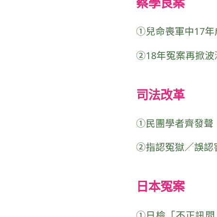
蔡學良案
①
兒命喪軍中17年
②
18年冤案再掀波
司法改革
①
民團學者齊發聲 
②
指認冤獄／誤認害
日本冤案
①
日檢「不正訊問」