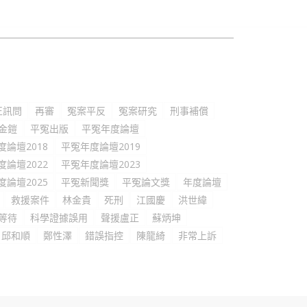
正訊問
再審
冤案平反
冤案研究
刑事補償
金鎧
平冤出版
平冤年度論壇
度論壇2018
平冤年度論壇2019
度論壇2022
平冤年度論壇2023
度論壇2025
平冤新聞獎
平冤論文獎
年度論壇
救援案件
林金貴
死刑
江國慶
洪世緯
等待
科學證據誤用
聲援盧正
蘇炳坤
邱和順
鄭性澤
錯誤指控
陳龍綺
非常上訴