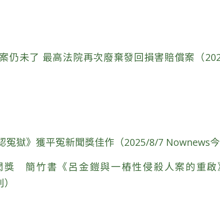
仍未了 最高法院再次廢棄發回損害賠償案（2025/8/
獄》獲平冤新聞獎佳作（2025/8/7 Nownews
新聞獎 簡竹書《呂金鎧與一樁性侵殺人案的重
周刊）