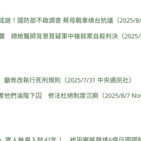
成謎！國防部不啟調查 蔡母戰車繞台抗議（2025/8/7
瀾 總統醫師背景質疑軍中槍殺案自殺判決（2025/8
籲修改執行死刑規則（2025/7/31 中央通訊社）
他們淪階下囚 修法杜絕制度沉痾（2025/8/7 No
害人無辜入獄47年！ 袴田巖將聲請6億日圓國賠（20