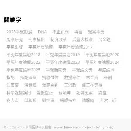
關鍵字
2023平冤影展
DNA
不正訊問
再審
冤案平反
冤案研究
刑事補償
制度改革
后豐大橋案
呂金鎧
平冤出版
平冤年度論壇
平冤年度論壇2017
平冤年度論壇2018
平冤年度論壇2019
平冤年度論壇2020
平冤年度論壇2022
平冤年度論壇2023
平冤年度論壇2024
平冤年度論壇2025
平冤新聞獎
平冤論文獎
年度論壇
指認
指認瑕疵
捐款徵信
救援案件
林金貴
死刑
江國慶
洪世緯
無罪宣判
王淇政
盧正在等待
科學證據誤用
聲援盧正
蘇炳坤
認識冤案
講座
謝志宏
邱和順
鄭性澤
錯誤指控
陳龍綺
非常上訴
© Copyright - 台灣冤獄平反協會 Taiwan Innocence Project -
byjoydesign