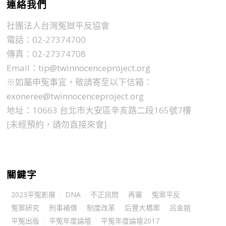
連絡我們
社團法人台灣冤獄平反協會
電話：02-27374700
傳真：02-27374708
Email：
tip@twinnocenceproject.org
※如屬申冤事宜，敬請寄至以下信箱：
exoneree@twinnocenceproject.org
地址：10663 台北市大安區辛亥路二段165號7樓
[未經預約，請勿直接來會]
關鍵字
2023平冤影展
DNA
不正訊問
再審
冤案平反
冤案研究
刑事補償
制度改革
后豐大橋案
呂金鎧
平冤出版
平冤年度論壇
平冤年度論壇2017