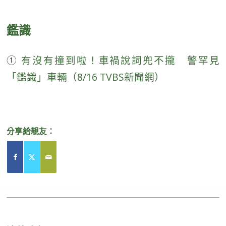
鑑識
①
有沒有撞到啦！車禍說詞兜不攏 警罕見
「鑑識」車輛（8/16 TVBS新聞網）
分享給親友：