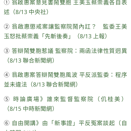
①
翁啟惠案意見書鬧雙胞 王美玉蔡崇義各自表
述（8/13 中央社）
②
翁啟惠懲戒案讓監察院鬧內訌？ 監委王美
玉怒批蔡崇義「先斬後奏」（8/13 上報）
③
答辯鬧雙胞惹議 監察院：兩函法律性質迥異
（8/13 聯合新聞網）
④
翁啟惠案答辯鬧雙胞風波 平反派監委：程序
並未違法（8/13 聯合新聞網）
⑤
時論廣場》誰來監督監察院（仉桂美）
（8/15 中時新聞網）
⑥
自由開講》由「新事證」平反冤案談起（自