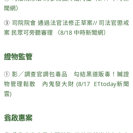
聞網）
③
司院院會 通過法官法修正草案// 司法官懲戒
案 民眾可旁聽審理 （8/18 中時新聞網）
證物監管
①
影／調查官調包毒品 勾結黑道販毒！贓證
物管理鬆散 內鬼發大財 (8/17 ETtoday新聞
雲)
翁啟惠案