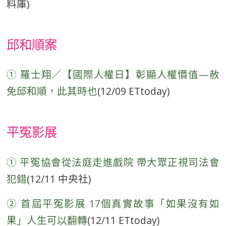
料庫)
邱和順案
① 羅士翔／【國際人權日】彰顯人權價值—赦
免邱和順，此其時也
(12/09 ETtoday)
平冤影展
① 平冤協會從法庭走進戲院 帶大眾正視司法會
犯錯
(12/11 中央社)
② 首屆平冤影展 17個真實故事「如果沒有如
果」人生可以翻轉
(12/11 ETtoday)