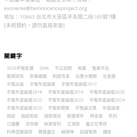
exoneree@twinnocenceproject.org
地址：10663 台北市大安區辛亥路二段165號7樓
[未經預約，請勿直接來會]
關鍵字
2023平冤影展
DNA
不正訊問
再審
冤案平反
冤案研究
刑事補償
制度改革
后豐大橋案
呂金鎧
平冤出版
平冤年度論壇
平冤年度論壇2017
平冤年度論壇2018
平冤年度論壇2019
平冤年度論壇2020
平冤年度論壇2022
平冤年度論壇2023
平冤年度論壇2024
平冤年度論壇2025
平冤新聞獎
平冤論文獎
年度論壇
指認
指認瑕疵
捐款徵信
救援案件
林金貴
死刑
江國慶
洪世緯
無罪宣判
王淇政
盧正在等待
科學證據誤用
聲援盧正
蘇炳坤
認識冤案
講座