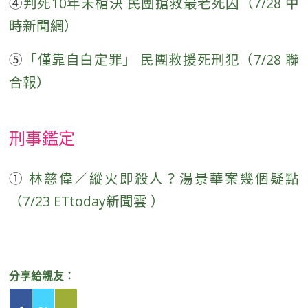
④
判死10年未槍決 民團搶救最老死囚（7/28 中
時新聞網）
⑤
「僅靠自白定罪」 民團救援死刑犯（7/28 聯
合報）
刑事鑑定
①
林慈偉／縱火即殺人？湯景華案幾個疑點
（7/23 ETtoday新聞雲 ）
分享給親友：