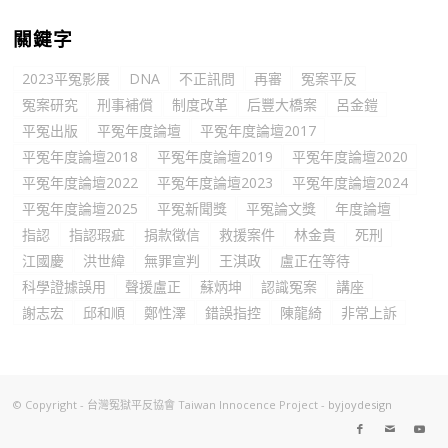
關鍵字
2023平冤影展
DNA
不正訊問
再審
冤案平反
冤案研究
刑事補償
制度改革
后豐大橋案
呂金鎧
平冤出版
平冤年度論壇
平冤年度論壇2017
平冤年度論壇2018
平冤年度論壇2019
平冤年度論壇2020
平冤年度論壇2022
平冤年度論壇2023
平冤年度論壇2024
平冤年度論壇2025
平冤新聞獎
平冤論文獎
年度論壇
指認
指認瑕疵
捐款徵信
救援案件
林金貴
死刑
江國慶
洪世緯
無罪宣判
王淇政
盧正在等待
科學證據誤用
聲援盧正
蘇炳坤
認識冤案
講座
謝志宏
邱和順
鄭性澤
錯誤指控
陳龍綺
非常上訴
© Copyright - 台灣冤獄平反協會 Taiwan Innocence Project -
byjoydesign