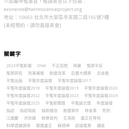
※如屬申冤事宜，敬請寄至以下信箱：
exoneree@twinnocenceproject.org
地址：10663 台北市大安區辛亥路二段165號7樓
[未經預約，請勿直接來會]
關鍵字
2023平冤影展
DNA
不正訊問
再審
冤案平反
冤案研究
刑事補償
制度改革
后豐大橋案
呂金鎧
平冤出版
平冤年度論壇
平冤年度論壇2017
平冤年度論壇2018
平冤年度論壇2019
平冤年度論壇2020
平冤年度論壇2022
平冤年度論壇2023
平冤年度論壇2024
平冤年度論壇2025
平冤新聞獎
平冤論文獎
年度論壇
指認
指認瑕疵
捐款徵信
救援案件
林金貴
死刑
江國慶
洪世緯
無罪宣判
王淇政
盧正在等待
科學證據誤用
聲援盧正
蘇炳坤
認識冤案
講座