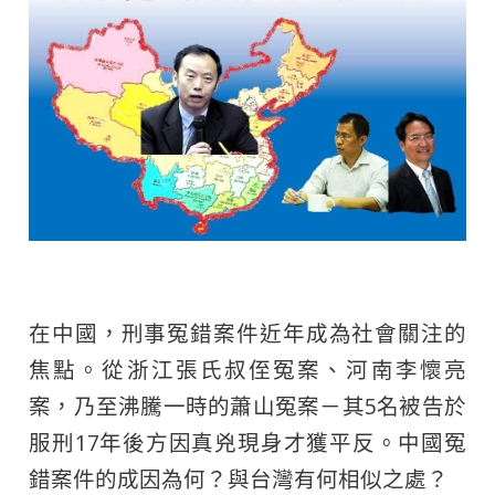
在中國，刑事冤錯案件近年成為社會關注的
焦點。從浙江張氏叔侄冤案、河南李懷亮
案，乃至沸騰一時的蕭山冤案－其5名被告於
服刑17年後方因真兇現身才獲平反。中國冤
錯案件的成因為何？與台灣有何相似之處？