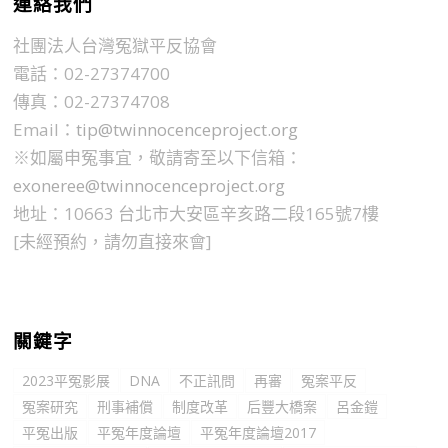
連絡我們
社團法人台灣冤獄平反協會
電話：02-27374700
傳真：02-27374708
Email：
tip@twinnocenceproject.org
※如屬申冤事宜，敬請寄至以下信箱：
exoneree@twinnocenceproject.org
地址：10663 台北市大安區辛亥路二段165號7樓
[未經預約，請勿直接來會]
關鍵字
2023平冤影展
DNA
不正訊問
再審
冤案平反
冤案研究
刑事補償
制度改革
后豐大橋案
呂金鎧
平冤出版
平冤年度論壇
平冤年度論壇2017