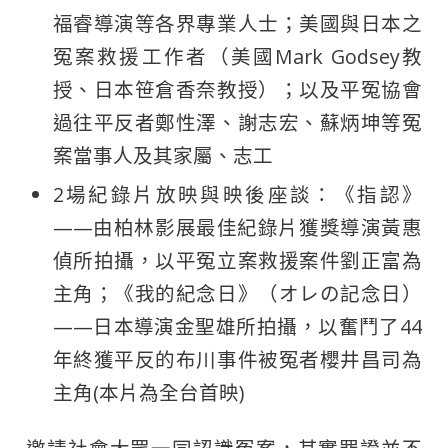
福睿導演等各界專業人士；美國與日本之
冤案救援工作者（美國Mark Godsey教
授、日本笹倉香奈教授）；以及平冤協會
過往平反者鄭性澤、謝志宏、蘇炳坤等冤
案當事人及其家屬、志工
2場紀錄片放映與映後座談：《指認》
——由柏林影展最佳紀錄片獲獎導演黃惠
偵所拍攝，以平冤立案救援案件劉正富為
主角；《我的紀念日》（オレの記念日）
——日本導演金聖雄所拍攝，以奮鬥了44
年終獲平反的布川事件被冤者櫻井昌司為
主角(本片為全台首映)