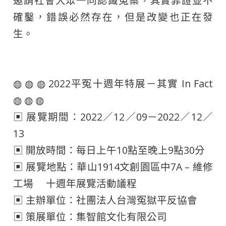
邀請社會大眾一同認識冤案，其實罪證並不
確鑿，錯誤必然存在，但是改變也正在發
生。
◍ ◍ ◍ 2022平冤十週年特展－其實 In Fact
◍ ◍ ◍
▣ 展覽期間：2022／12／09－2022／12／
13
▣ 開放時間：每日上午10點至晚上9點30分
▣ 展覽地點：華山1914文創園區中7A – 維修
工場 十週年展覽活動議程
▣ 主辦單位：社團法人台灣冤獄平反協會
▣ 策展單位：集智館文化有限公司