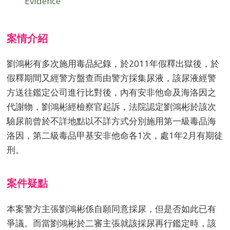
Evidence
案情介紹
劉鴻彬有多次施用毒品紀錄，於2011年假釋出獄後，於
假釋期間又經警方盤查而由警方採集尿液，該尿液經警
方送往鑑定公司進行比對後，內有安非他命及海洛因之
代謝物，劉鴻彬經檢察官起訴，法院認定劉鴻彬於該次
驗尿前曾於不詳地點以不詳方式分別施用第一級毒品海
洛因，第二級毒品甲基安非他命各1次，處1年2月有期徒
刑。
案件疑點
本案警方主張劉鴻彬係自願同意採尿，但是否如此已有
爭議。而當劉鴻彬於二審主張就該採尿再行鑑定時，該