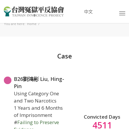
中文
You are here:
Home
/
Case
B26劉鴻彬 Liu, Hing-
Pin
Using Category One
and Two Narcotics
1 Years and 6 Months
of Imprisonment
Convicted Days
#
Failing to Preserve
4511