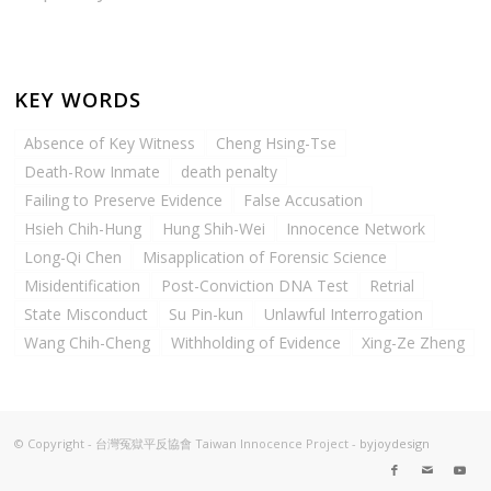
KEY WORDS
Absence of Key Witness
Cheng Hsing-Tse
Death-Row Inmate
death penalty
Failing to Preserve Evidence
False Accusation
Hsieh Chih-Hung
Hung Shih-Wei
Innocence Network
Long-Qi Chen
Misapplication of Forensic Science
Misidentification
Post-Conviction DNA Test
Retrial
State Misconduct
Su Pin-kun
Unlawful Interrogation
Wang Chih-Cheng
Withholding of Evidence
Xing-Ze Zheng
© Copyright - 台灣冤獄平反協會 Taiwan Innocence Project -
byjoydesign